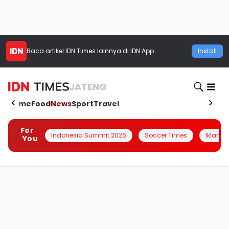
Baca artikel
IDN Times
lainnya di IDN App
Install
JATENG
Home
Food
News
Sport
Travel
For
Indonesia Summit 2026
Soccer Times
Iklanin 
You