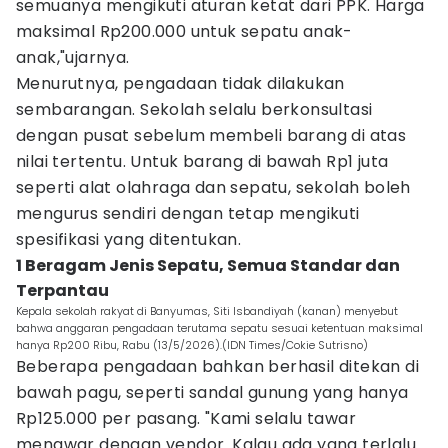
semuanya mengikuti aturan ketat dari PPK. Harga
maksimal Rp200.000 untuk sepatu anak-
anak,"ujarnya.
Menurutnya, pengadaan tidak dilakukan
sembarangan. Sekolah selalu berkonsultasi
dengan pusat sebelum membeli barang di atas
nilai tertentu. Untuk barang di bawah Rp1 juta
seperti alat olahraga dan sepatu, sekolah boleh
mengurus sendiri dengan tetap mengikuti
spesifikasi yang ditentukan.
1 Beragam Jenis Sepatu, Semua Standar dan
Terpantau
Kepala sekolah rakyat di Banyumas, Siti Isbandiyah (kanan) menyebut
bahwa anggaran pengadaan terutama sepatu sesuai ketentuan maksimal
hanya Rp200 Ribu, Rabu (13/5/2026).(IDN Times/Cokie Sutrisno)
Beberapa pengadaan bahkan berhasil ditekan di
bawah pagu, seperti sandal gunung yang hanya
Rp125.000 per pasang. "Kami selalu tawar
menawar dengan vendor. Kalau ada yang terlalu