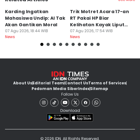
Karding Ingatkan
Trik Motret Acara 17-an
N
Mahasiswa Undip: AI Tak
RT Pakai HP Biar
C
Akan Gantikan Moral
Kelihatan Kayak Liputan
1
07 Agu 2026, 18:44 WIB
Festival Nasional
07 Agu 2026, 17:54 WIB
M
07
News
News
Ne
About Us
Editorial Team
Contact Us
Terms of Services
Pedoman Media Siber
Index
Sitemap
Follow Us
Download
© 2026 IDN. All Rights Reserved.