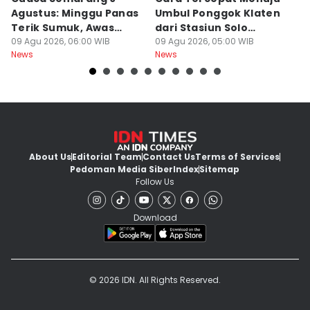
Agustus: Minggu Panas
Umbul Ponggok Klaten
Ha
Terik Sumuk, Awas
dari Stasiun Solo
Ag
Malam Dingin Bediding!
09 Agu 2026, 06:00 WIB
Balapan di Surakarta
09 Agu 2026, 05:00 WIB
B
09
News
News
Ne
About Us
Editorial Team
Contact Us
Terms of Services
Pedoman Media Siber
Index
Sitemap
Follow Us
Download
© 2026 IDN. All Rights Reserved.