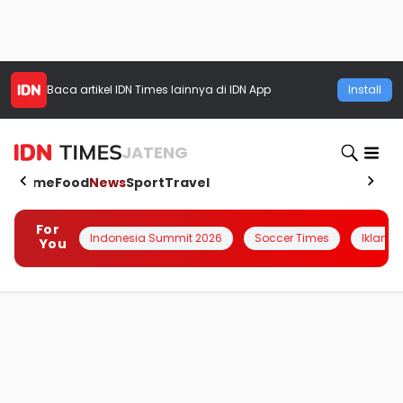
Baca artikel
IDN Times
lainnya di IDN App
Install
JATENG
Home
Food
News
Sport
Travel
For
Indonesia Summit 2026
Soccer Times
Iklanin 
You