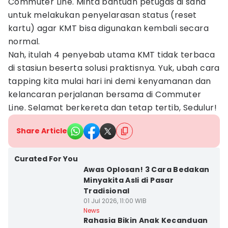
Commuter Line. Minta bantuan petugas di sana
untuk melakukan penyelarasan status (reset
kartu) agar KMT bisa digunakan kembali secara
normal.
Nah, itulah 4 penyebab utama KMT tidak terbaca
di stasiun beserta solusi praktisnya. Yuk, ubah cara
tapping kita mulai hari ini demi kenyamanan dan
kelancaran perjalanan bersama di Commuter
Line. Selamat berkereta dan tetap tertib, Sedulur!
Share Article
Curated For You
Awas Oplosan! 3 Cara Bedakan
Minyakita Asli di Pasar
Tradisional
01 Jul 2026, 11:00 WIB
News
Rahasia Bikin Anak Kecanduan