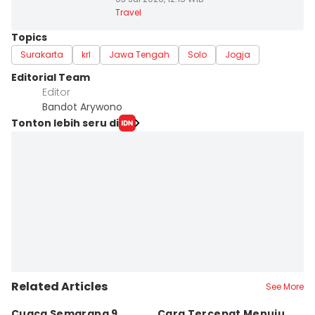
Travel
Topics
Surakarta
krl
Jawa Tengah
Solo
Jogja
Editorial Team
Editor
Bandot Arywono
Tonton lebih seru di
Related Articles
See More
Cuaca Semarang 9
Cara Tercepat Menuju
J