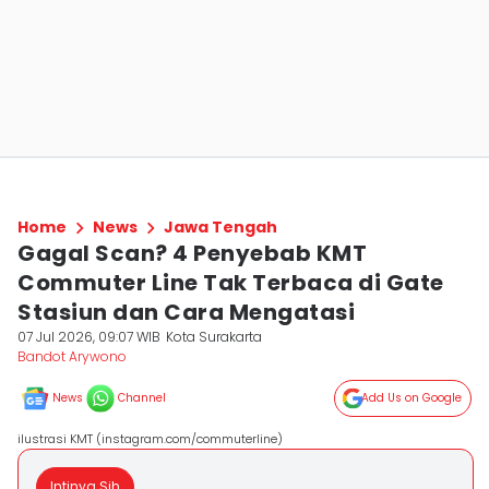
Home
News
Jawa Tengah
Gagal Scan? 4 Penyebab KMT
Commuter Line Tak Terbaca di Gate
Stasiun dan Cara Mengatasi
07 Jul 2026, 09:07 WIB
Kota Surakarta
Bandot Arywono
News
Channel
Add Us on Google
ilustrasi KMT (instagram.com/commuterline)
Intinya Sih