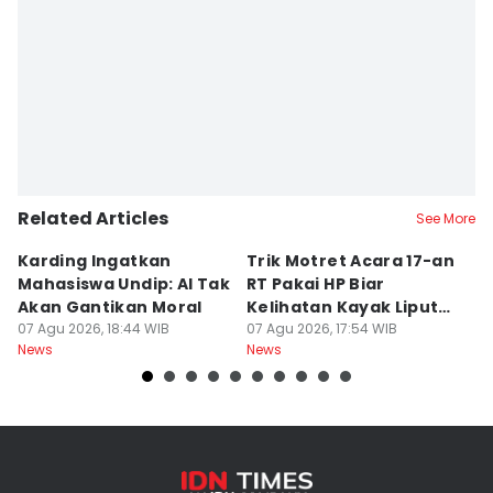
Related Articles
See More
Karding Ingatkan
Trik Motret Acara 17-an
N
Mahasiswa Undip: AI Tak
RT Pakai HP Biar
C
Akan Gantikan Moral
Kelihatan Kayak Liputan
1
07 Agu 2026, 18:44 WIB
Festival Nasional
07 Agu 2026, 17:54 WIB
M
07
News
News
Ne