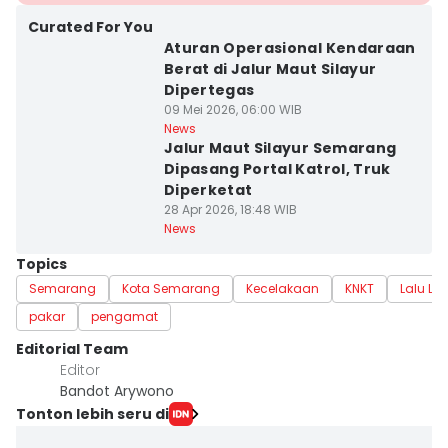
Curated For You
Aturan Operasional Kendaraan
Berat di Jalur Maut Silayur
Dipertegas
09 Mei 2026, 06:00 WIB
News
Jalur Maut Silayur Semarang
Dipasang Portal Katrol, Truk
Diperketat
28 Apr 2026, 18:48 WIB
News
Topics
Semarang
Kota Semarang
Kecelakaan
KNKT
Lalu Lin
pakar
pengamat
Editorial Team
Editor
Bandot Arywono
Tonton lebih seru di