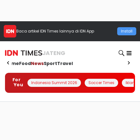
Baca artikel
IDN Times
lainnya di IDN App
Install
JATENG
Home
Food
News
Sport
Travel
For
Indonesia Summit 2026
Soccer Times
Iklanin 
You