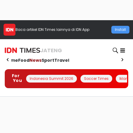
Baca artikel
IDN Times
lainnya di IDN App
Install
JATENG
Home
Food
News
Sport
Travel
For
Indonesia Summit 2026
Soccer Times
Iklanin 
You