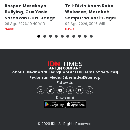
Respon Maraknya
Trik Bikin Apem Rebo
J
Bullying, Gus Yasin
Wekasan, Merekah
Ha
Sarankan Guru Jangan
Sempurna Anti-Gagal
P
Bebani Siswa
08 Agu 2026, 10:40 WIB
Pakai Cetakan
08 Agu 2026, 09:16 WIB
2
08
News
News
Ne
Rumahan
About Us
Editorial Team
Contact Us
Terms of Services
Pedoman Media Siber
Index
Sitemap
Follow Us
Download
© 2026 IDN. All Rights Reserved.