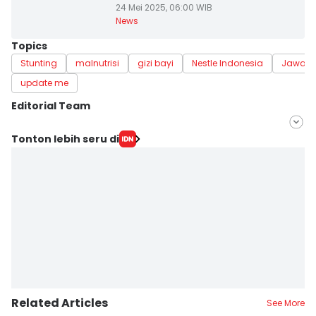
24 Mei 2025, 06:00 WIB
News
Topics
Stunting
malnutrisi
gizi bayi
Nestle Indonesia
Jawa T
update me
Editorial Team
Editor
Tonton lebih seru di
Fariz Fardianto
Editor
Bandot Arywono
Related Articles
See More