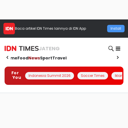
Baca artikel
IDN Times
lainnya di IDN App
Install
JATENG
Home
Food
News
Sport
Travel
For
Indonesia Summit 2026
Soccer Times
Iklanin 
You