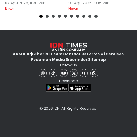
Menanak, Awet 2 Hari
07 Agu 2026, 11:30 WIB
Parno
07 Agu 2026, 10:15 WIB
D
07
News
News
Ne
About Us
Editorial Team
Contact Us
Terms of Services
Pedoman Media Siber
Index
Sitemap
Follow Us
Download
© 2026 IDN. All Rights Reserved.