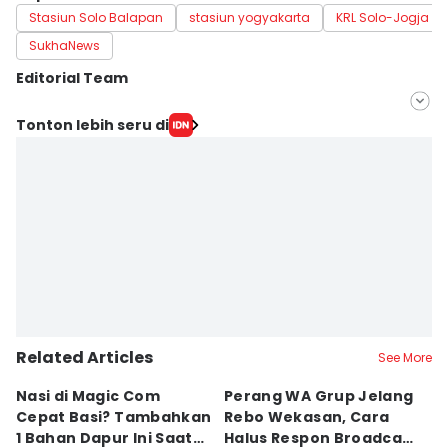
Stasiun Solo Balapan
stasiun yogyakarta
KRL Solo-Jogja
SukhaNews
Editorial Team
Editor
Tonton lebih seru di
savira Ivanka
Editor
Dhana Kencana
Related Articles
See More
Nasi di Magic Com
Perang WA Grup Jelang
C
Cepat Basi? Tambahkan
Rebo Wekasan, Cara
Di
1 Bahan Dapur Ini Saat
Halus Respon Broadcast
B