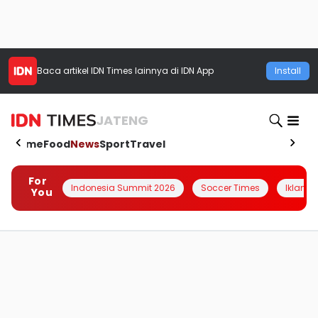
Baca artikel
IDN Times
lainnya di IDN App
Install
JATENG
Home
Food
News
Sport
Travel
For
Indonesia Summit 2026
Soccer Times
Iklanin 
You