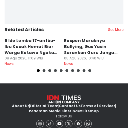
Related Articles
See More
5 Ide Lomba 17-an Ibu-
Respon Maraknya
T
Ibu Kocak Hemat Biar
Bullying, Gus Yasin
W
Warga Ketawa Ngakak
Sarankan Guru Jangan
S
Pas Hari Kemerdekaan
08 Agu 2026, 11:09 WIB
Bebani Siswa
08 Agu 2026, 10:40 WIB
P
08
News
News
Ne
R
About Us
Editorial Team
Contact Us
Terms of Services
Pedoman Media Siber
Index
Sitemap
Follow Us