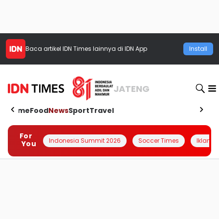
Baca artikel
IDN Times
lainnya di IDN App
Install
JATENG
Home
Food
News
Sport
Travel
For
Indonesia Summit 2026
Soccer Times
Iklanin 
You