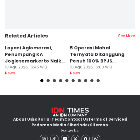
Related Articles
See More
Layani Aglomerasi,
5 Operasi Mahal
Bu
Penumpang KA
Ternyata Ditanggung
Al
Joglosemarkerto Naik
Penuh 100% BPJS
I
10,29 Persen
10 Agu 2026, 15:45 WIB
Kesehatan, Termasuk
10 Agu 2026, 15:00 WIB
Pa
10
News
News
Ne
Pasang Ring Jantung
About Us
Editorial Team
Contact Us
Terms of Services
Pedoman Media Siber
Index
Sitemap
Follow Us