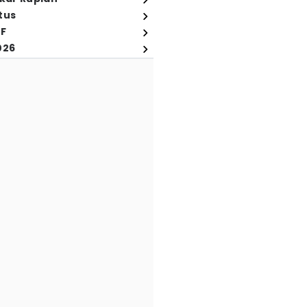
tus
FF
026