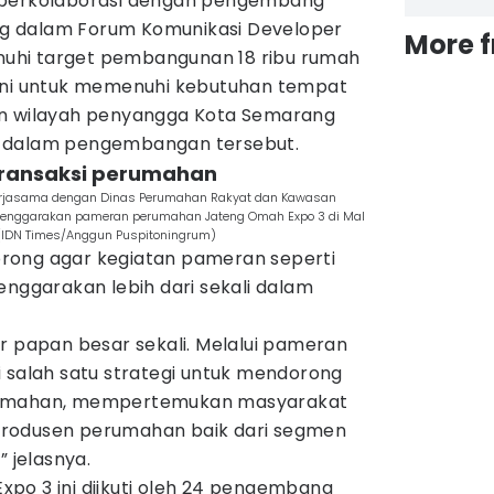
 berkolaborasi dengan pengembang
g dalam Forum Komunikasi Developer
More 
hi target pembangunan 18 ribu rumah
 ini untuk memenuhi kebutuhan tempat
an wilayah penyangga Kota Semarang
n dalam pengembangan tersebut.
transaksi perumahan
kerjasama dengan Dinas Perumahan Rakyat dan Kawasan
lenggarakan pameran perumahan Jateng Omah Expo 3 di Mal
(IDN Times/Anggun Puspitoningrum)
ndorong agar kegiatan pameran seperti
enggarakan lebih dari sekali dalam
r papan besar sekali. Melalui pameran
i salah satu strategi untuk mendorong
rumahan, mempertemukan masyarakat
rodusen perumahan baik dari segmen
” jelasnya.
po 3 ini diikuti oleh 24 pengembang