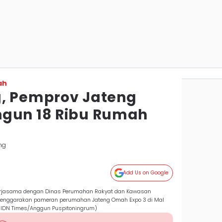
ah
, Pemprov Jateng
ngun 18 Ribu Rumah
ng
Add Us on Google
kerjasama dengan Dinas Perumahan Rakyat dan Kawasan
lenggarakan pameran perumahan Jateng Omah Expo 3 di Mal
(IDN Times/Anggun Puspitoningrum)