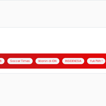
6
Soccer Times
Iklanin di IDN
INSIDENESIA
Yuk Pilih !