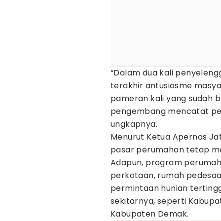
“Dalam dua kali penyeleng
terakhir antusiasme masya
pameran kali yang sudah be
pengembang mencatat penju
ungkapnya.
Menurut Ketua Apernas Jat
pasar perumahan tetap me
Adapun, program perumaha
perkotaan, rumah pedesaan
permintaan hunian terting
sekitarnya, seperti Kabup
Kabupaten Demak.