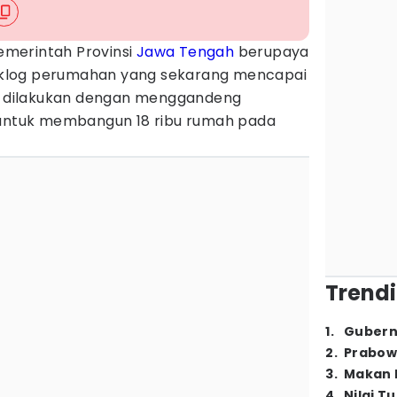
emerintah Provinsi
Jawa Tengah
berupaya
klog perumahan yang sekarang mencapai
ng dilakukan dengan menggandeng
tuk membangun 18 ribu rumah pada
Trendi
1
.
Gubern
2
.
Prabow
3
.
Makan B
4
.
Nilai T