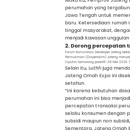
Maka itu, Pemprov Jateng
perumahan yang tergabun
Jawa Tengah untuk memenu
baru. Ketersediaan rumah
tinggal masyarakat, deng
menjadi kawasan unggula
2. Dorong percepatan 
Forum Komunikasi Developer Jateng be
Permukiman (Disperakim) Jateng menye
Ciputra Semarang pada15-26 Mei 2025. 
Selain itu, Luthfi juga me
Jateng Omah Expo ini disel
setahun.
“Ini karena kebutuhan dasa
perumahan ini bisa menjad
percepatan transaksi pe
selaku konsumen dengan p
subsidi maupun non subsidi,
Sementara, Jateng Omah Ex