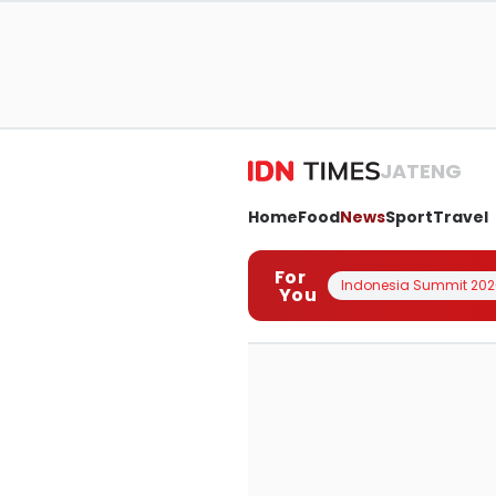
JATENG
Home
Food
News
Sport
Travel
For
Indonesia Summit 202
You