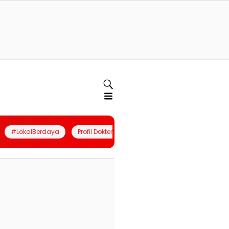
#LokalBerdaya
Profil Dokter
Quiz
Join Community