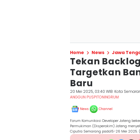
Home
News
Jawa Teng
Tekan Backlog
Targetkan Ba
Baru
20 Mei 2025, 03:40 WIB
Kota Semara
ANGGUN PUSPITONINGRUM
News
Channel
Forum Komunikasi Developer Jateng be
Permukiman (Disperakim) Jateng menye
Ciputra Semarang pada15-26 Mei 2025. 