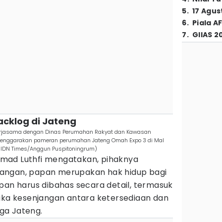
5
.
17 Agus
6
.
Piala A
7
.
GIIAS 2
acklog di Jateng
kerjasama dengan Dinas Perumahan Rakyat dan Kawasan
lenggarakan pameran perumahan Jateng Omah Expo 3 di Mal
(IDN Times/Anggun Puspitoningrum)
mad Luthfi mengatakan, pihaknya
angan, papan merupakan hak hidup bagi
pan harus dibahas secara detail, termasuk
a kesenjangan antara ketersediaan dan
ga Jateng.