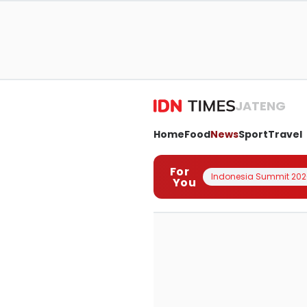
JATENG
Home
Food
News
Sport
Travel
For
Indonesia Summit 202
You