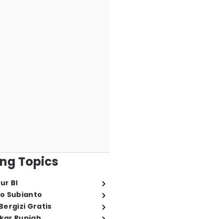
ng Topics
ur BI
o Subianto
ergizi Gratis
ukar Rupiah