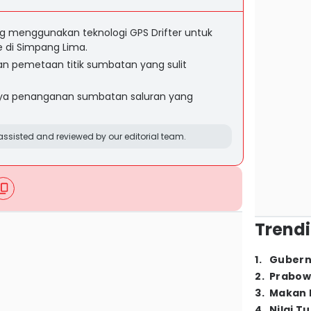
 menggunakan teknologi GPS Drifter untuk
 di Simpang Lima.
n pemetaan titik sumbatan yang sulit
aya penanganan sumbatan saluran yang
ssisted and reviewed by our editorial team.
Trendi
1
.
Gubern
2
.
Prabow
3
.
Makan B
4
.
Nilai T