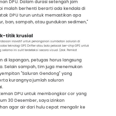
an DPU. Dalam durasi setengah jam
i malah berhenti berarti ada kendala di
n katak DPU turun untuk memastikan apa
r, ban, sampah, atau gundukan sedimen,"
k-titik krusial
robosan inovatif untuk penanganan sumbatan saluran di
a teknologi GPS Drifter atau bola pelacak ber-chip GPS untuk
elama ini sulit terdeteksi secara visual. (dok. Pemkot
an di lapangan, petugas harus langsung
uga. Selain sampah, tim juga menemukan
nyempitan "Saluran Gendong" yang
erta kurangnya jumlah saluran
i.
-teman DPU untuk membongkar cor yang
um 30 Desember, saya izinkan
n agar air dari hulu cepat mengalir ke