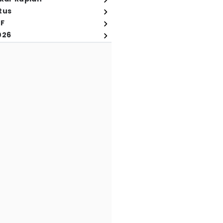
tus
FF
026