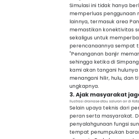
Simulasi ini tidak hanya ber
memperluas penggunaan meto
lainnya, termasuk area Pa
memastikan konektivitas sal
sekaligus untuk memperbar
perencanaannya sempat te
"Penanganan banjir memang
sehingga ketika di Simpang 
kami akan tangani hulunya 
menangani hilir, hulu, dan tit
ungkapnya.
3. Ajak masyarakat jag
Ilustrasi drainase atau saluran air di K
Selain upaya teknis dari p
peran serta masyarakat. D
penyalahgunaan fungsi sun
tempat penumpukan baran