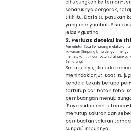
dihubungkan ke teman-tem
seharusnya bergerak, tetap
titik itu. Dari situ pasuka
yang menyumbat. Bisa kasu
jelas Agustina.
2. Perluas deteksi ke titi
Pemerintah Kota Semarang melakukan te
kawasan Simpang Lima dengan menguji cob
memetakan titik sumbatan drainase yang s
Semarang)
Selanjutnya, jika ada temu
menindaklanjuti saat itu j
kendala teknis berupa pe
tertutup cor beton tebal s
pembuangan menuju sunga
"Saya sudah minta teman
menutup saluran dan sebel
pembuatan saluran tambaha
sungai," imbuhnya.