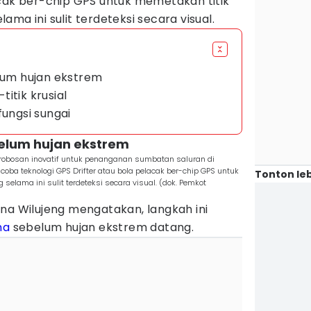
acak ber-chip GPS untuk memetakan titik
ma ini sulit terdeteksi secara visual.
elum hujan ekstrem
-titik krusial
fungsi sungai
belum hujan ekstrem
robosan inovatif untuk penanganan sumbatan saluran di
a teknologi GPS Drifter atau bola pelacak ber-chip GPS untuk
Tonton leb
elama ini sulit terdeteksi secara visual. (dok. Pemkot
na Wilujeng mengatakan, langkah ini
na
sebelum hujan ekstrem datang.