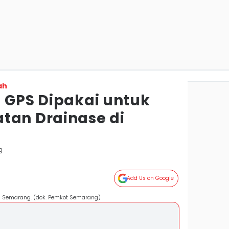
ah
a GPS Dipakai untuk
tan Drainase di
g
Add Us on Google
ota Semarang. (dok. Pemkot Semarang)