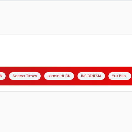
6
Soccer Times
Iklanin di IDN
INSIDENESIA
Yuk Pilih !