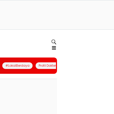
#LokalBerdaya
Profil Dokter
Quiz
Join Community