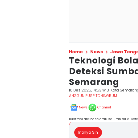
Home
News
Jawa Teng
Teknologi Bol
Deteksi Sumba
Semarang
16 Des 2025, 14:53 WIB
Kota Semaran
ANGGUN PUSPITONINGRUM
News
Channel
Ilustrasi drainase atau saluran air di K
Intinya Sih