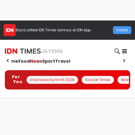
Baca artikel
IDN Times
lainnya di IDN App
Install
JATENG
Home
Food
News
Sport
Travel
For
Indonesia Summit 2026
Soccer Times
Iklanin 
You