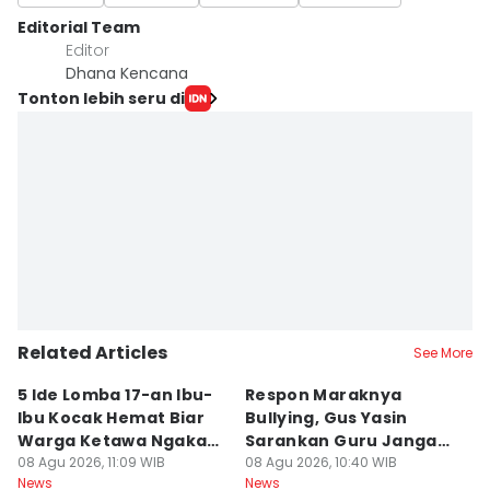
Editorial Team
Editor
Dhana Kencana
Tonton lebih seru di
Related Articles
See More
5 Ide Lomba 17-an Ibu-
Respon Maraknya
T
Ibu Kocak Hemat Biar
Bullying, Gus Yasin
W
Warga Ketawa Ngakak
Sarankan Guru Jangan
S
Pas Hari Kemerdekaan
08 Agu 2026, 11:09 WIB
Bebani Siswa
08 Agu 2026, 10:40 WIB
P
08
News
News
Ne
R