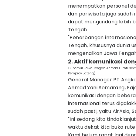
menempatkan personel den
dan pariwisata juga sudah
dapat mengundang lebih 
Tengah.
"Penerbangan internasion
Tengah, khususnya dunia us
mengenalkan Jawa Tengah ke
2. Aktif komunikasi de
Gubernur Jawa Tengah Ahmad Luthfi saat
Pemprov Jateng)
General Manager PT Angka
Ahmad Yani Semarang, Fa
komunikasi dengan beber
internasional terus digala
sudah pasti, yaitu AirAsia, 
"Ini sedang kita tindaklanj
waktu dekat kita buka rute
Kami belum rapat lagi deng