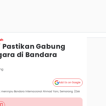
ah
i Pastikan Gabung
gara di Bandara
ng
Add Us on Google
 meninjau Bandara Internasional Ahmad Yani, Semarang. (Dok