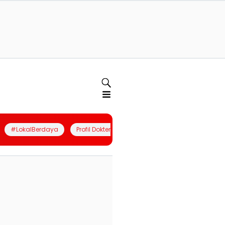
#LokalBerdaya
Profil Dokter
Quiz
Join Community