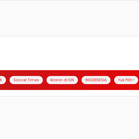
6
Soccer Times
Iklanin di IDN
INSIDENESIA
Yuk Pilih !