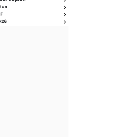
tus
FF
026