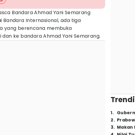
asca Bandara Ahmad Yani Semarang
 Bandara Internasional, ada tiga
ara yang berencana membuka
i dan ke bandara Ahmad Yani Semarang.
Trendi
1
.
Gubern
2
.
Prabow
3
.
Makan B
4
.
Nilai T