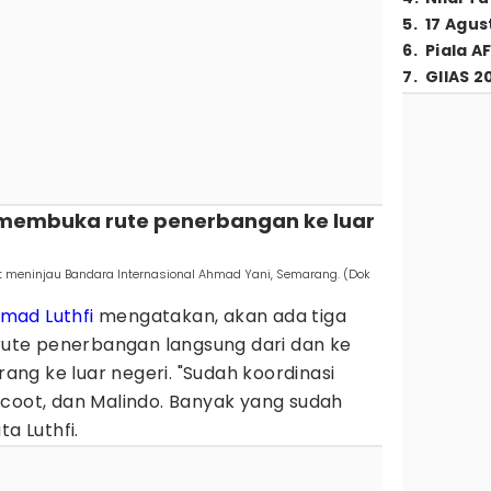
5
.
17 Agus
6
.
Piala A
7
.
GIIAS 2
 membuka rute penerbangan ke luar
 meninjau Bandara Internasional Ahmad Yani, Semarang. (Dok
mad Luthfi
mengatakan, akan ada tiga
te penerbangan langsung dari dan ke
ng ke luar negeri. "Sudah koordinasi
Scoot, dan Malindo. Banyak yang sudah
a Luthfi.