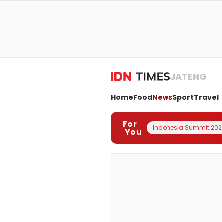
JATENG
Home
Food
News
Sport
Travel
For
Indonesia Summit 202
You