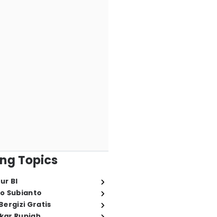
ng Topics
ur BI
o Subianto
ergizi Gratis
ukar Rupiah