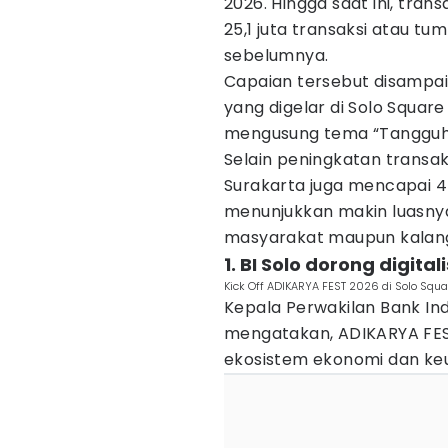
2026. Hingga saat ini, tra
25,1 juta transaksi atau tu
sebelumnya.
Capaian tersebut disampai
yang digelar di Solo Square
mengusung tema “Tangguh D
Selain peningkatan transaks
Surakarta juga mencapai 4
menunjukkan makin luasny
masyarakat maupun kalang
1. BI Solo dorong digital
Kick Off ADIKARYA FEST 2026 di Solo Squa
Kepala Perwakilan Bank In
mengatakan, ADIKARYA FES
ekosistem ekonomi dan keua