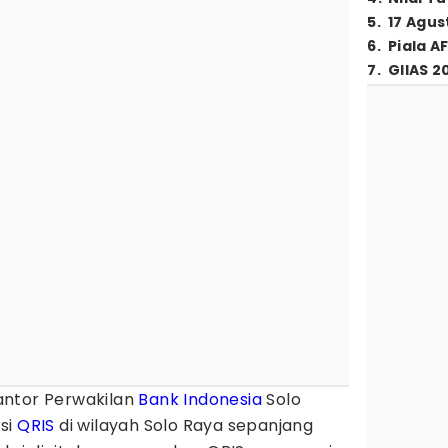
5
.
17 Agus
6
.
Piala A
7
.
GIIAS 2
antor Perwakilan
Bank Indonesia
Solo
si
QRIS
di wilayah Solo Raya sepanjang