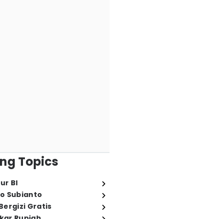
ng Topics
ur BI
o Subianto
ergizi Gratis
ukar Rupiah