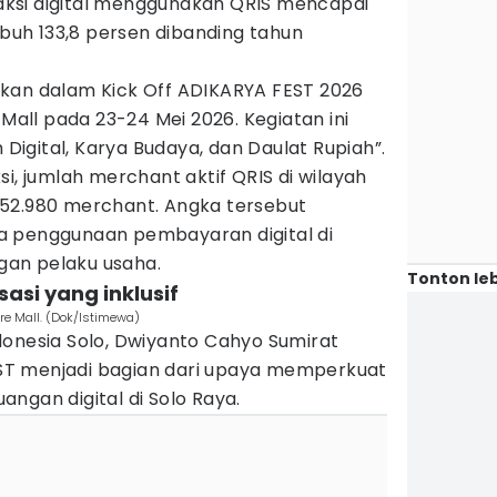
nsaksi digital menggunakan QRIS mencapai
mbuh 133,8 persen dibanding tahun
kan dalam Kick Off ADIKARYA FEST 2026
 Mall pada 23-24 Mei 2026. Kegiatan ini
igital, Karya Budaya, dan Daulat Rupiah”.
i, jumlah merchant aktif QRIS di wilayah
52.980 merchant. Angka tersebut
a penggunaan pembayaran digital di
an pelaku usaha.
Tonton leb
isasi yang inklusif
re Mall. (Dok/Istimewa)
donesia Solo, Dwiyanto Cahyo Sumirat
T menjadi bagian dari upaya memperkuat
ngan digital di Solo Raya.