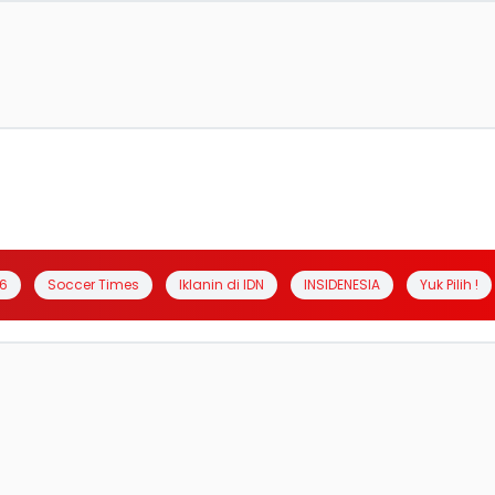
6
Soccer Times
Iklanin di IDN
INSIDENESIA
Yuk Pilih !