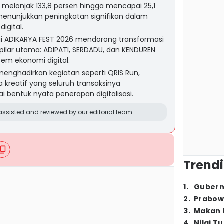
a melonjak 133,8 persen hingga mencapai 25,1
 menunjukkan peningkatan signifikan dalam
igital.
ui ADIKARYA FEST 2026 mendorong transformasi
a pilar utama: ADIPATI, SERDADU, dan KENDUREN
em ekonomi digital.
enghadirkan kegiatan seperti QRIS Run,
kreatif yang seluruh transaksinya
bentuk nyata penerapan digitalisasi.
ssisted and reviewed by our editorial team.
Trendi
1
.
Gubern
2
.
Prabow
3
.
Makan B
4
.
Nilai T