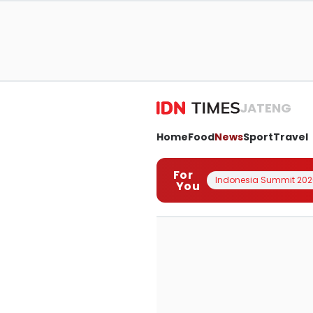
JATENG
Home
Food
News
Sport
Travel
For
Indonesia Summit 202
You