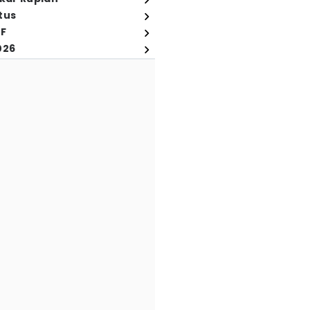
tus
FF
026