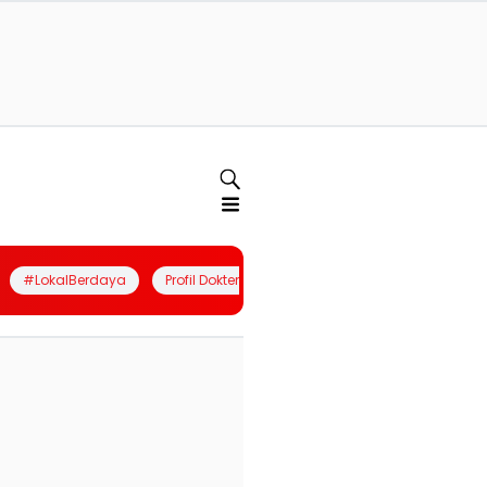
#LokalBerdaya
Profil Dokter
Quiz
Join Community