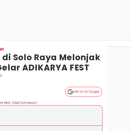
ah
 di Solo Raya Melonjak
 Gelar ADIKARYA FEST
ta
Add Us on Google
re Mall. (Dok/Istimewa)