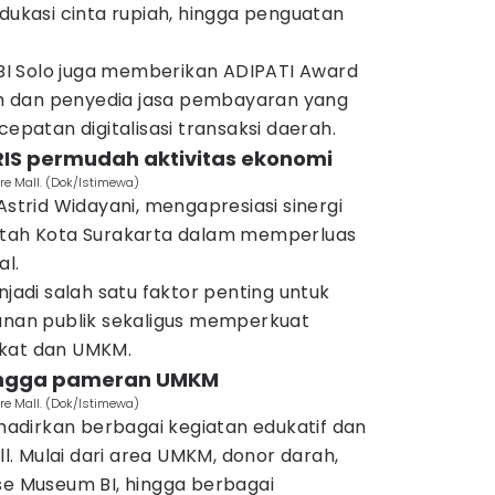
edukasi cinta rupiah, hingga penguatan
I Solo juga memberikan ADIPATI Award
 dan penyedia jasa pembayaran yang
cepatan digitalisasi transaksi daerah.
RIS permudah aktivitas ekonomi
re Mall. (Dok/Istimewa)
Astrid Widayani, mengapresiasi sinergi
ntah Kota Surakarta dalam memperluas
al.
njadi salah satu faktor penting untuk
yanan publik sekaligus memperkuat
akat dan UMKM.
hingga pameran UMKM
re Mall. (Dok/Istimewa)
adirkan berbagai kegiatan edukatif dan
all. Mulai dari area UMKM, donor darah,
se Museum BI, hingga berbagai