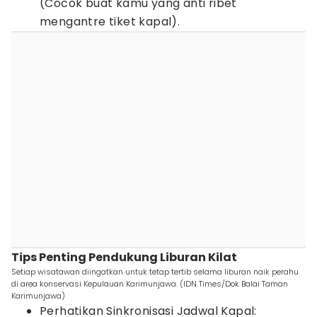
(Cocok buat kamu yang anti ribet
mengantre tiket kapal).
Tips Penting Pendukung Liburan Kilat
Setiap wisatawan diingatkan untuk tetap tertib selama liburan naik perahu
di area konservasi Kepulauan Karimunjawa. (IDN Times/Dok Balai Taman
Karimunjawa)
Perhatikan Sinkronisasi Jadwal Kapal: