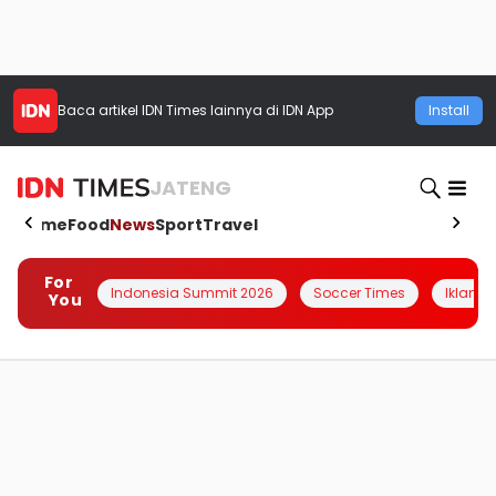
Baca artikel
IDN Times
lainnya di IDN App
Install
JATENG
Home
Food
News
Sport
Travel
For
Indonesia Summit 2026
Soccer Times
Iklanin 
You