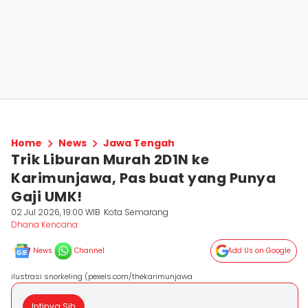
Home
News
Jawa Tengah
Trik Liburan Murah 2D1N ke
Karimunjawa, Pas buat yang Punya
Gaji UMK!
02 Jul 2026, 19:00 WIB
Kota Semarang
Dhana Kencana
News
Channel
Add Us on Google
ilustrasi snorkeling (pexels.com/thekarimunjawa
Intinya Sih