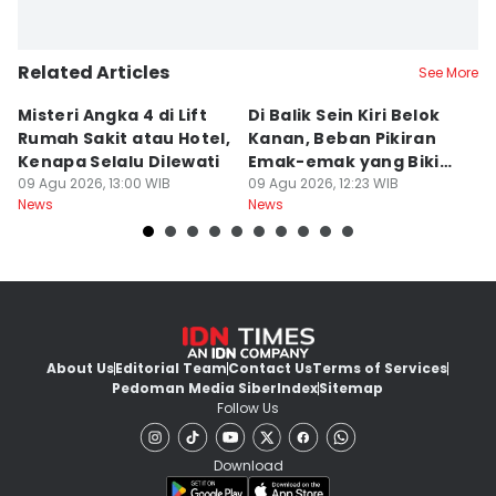
Related Articles
See More
Misteri Angka 4 di Lift
Di Balik Sein Kiri Belok
T
Rumah Sakit atau Hotel,
Kanan, Beban Pikiran
N
Kenapa Selalu Dilewati
Emak-emak yang Bikin
La
09 Agu 2026, 13:00 WIB
Gagal fokus di Jalan
09 Agu 2026, 12:23 WIB
d
09
News
News
Ne
About Us
Editorial Team
Contact Us
Terms of Services
Pedoman Media Siber
Index
Sitemap
Follow Us
Download