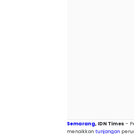
Semarang
, IDN Times
– P
menaikkan
tunjangan
perum