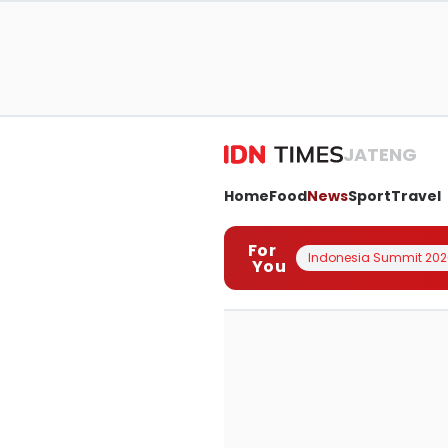
JATENG
Home
Food
News
Sport
Travel
For
Indonesia Summit 202
You