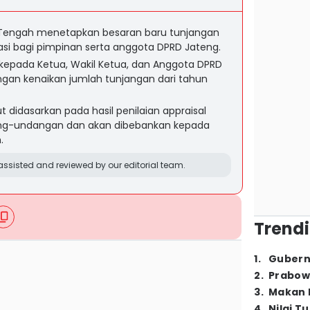
 Tengah menetapkan besaran baru tunjangan
si bagi pimpinan serta anggota DPRD Jateng.
kepada Ketua, Wakil Ketua, dan Anggota DPRD
gan kenaikan jumlah tunjangan dari tahun
 didasarkan pada hasil penilaian appraisal
ang-undangan dan akan dibebankan kepada
.
ssisted and reviewed by our editorial team.
Trendi
1
.
Gubern
2
.
Prabow
3
.
Makan B
4
.
Nilai T