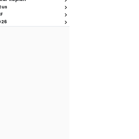
tus
FF
026