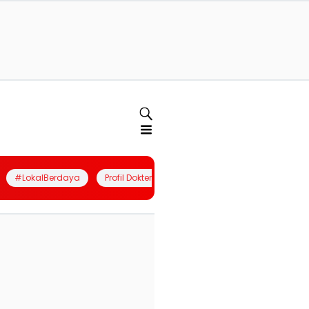
#LokalBerdaya
Profil Dokter
Quiz
Join Community