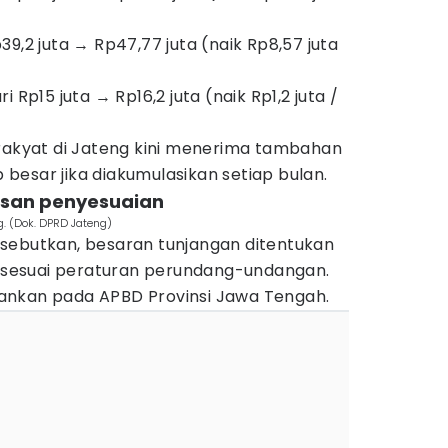
9,2 juta → Rp47,77 juta (naik Rp8,57 juta
 Rp15 juta → Rp16,2 juta (naik Rp1,2 juta /
 rakyat di Jateng kini menerima tambahan
p besar jika diakumulasikan setiap bulan.
asan penyesuaian
g. (Dok. DPRD Jateng)
sebutkan, besaran tunjangan ditentukan
al sesuai peraturan perundang-undangan.
ankan pada APBD Provinsi Jawa Tengah.