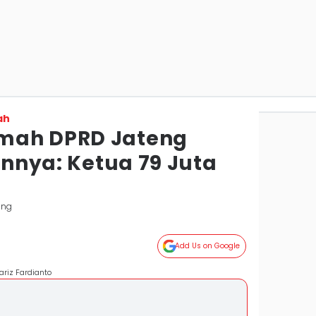
ah
mah DPRD Jateng
iannya: Ketua 79 Juta
ang
Add Us on Google
ariz Fardianto