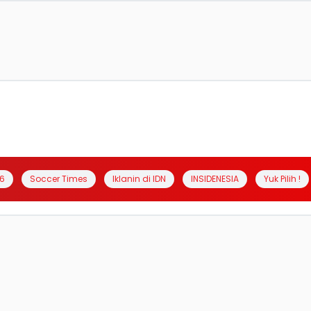
6
Soccer Times
Iklanin di IDN
INSIDENESIA
Yuk Pilih !