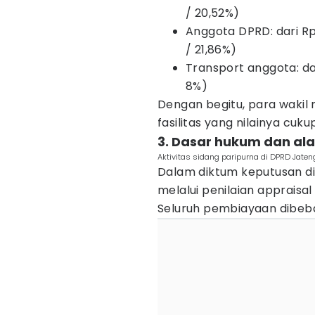
/ 20,52%)
Anggota DPRD: dari Rp3
/ 21,86%)
Transport anggota: dari
8%)
Dengan begitu, para wakil
fasilitas yang nilainya cuku
3. Dasar hukum dan al
Aktivitas sidang paripurna di DPRD Jaten
Dalam diktum keputusan di
melalui penilaian apprais
Seluruh pembiayaan dibeb