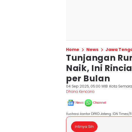
Home
News
Jawa Teng
Tunjangan Ru
Naik, Ini Rinc
per Bulan
04 Sep 2025, 05:00 WIB
Kota Semar
Dhana Kencana
News
Channel
Ilustrasi kantor DPRD Jateng. IDN Times/F
Intinya Sih