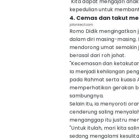
"Kita dapat mengajari anak 
kepedulian untuk membant
4. Cemas dan takut me
jalankecil.com
Romo Didik mengingatkan 
dalam diri masing-masing
mendorong umat semakin j
berasal dari roh jahat.
"Kecemasan dan ketakutan
Ia menjadi kehilangan pe
pada Rahmat serta kuasa Al
memperhatikan gerakan ba
sambungnya.
Selain itu, ia menyoroti 
cenderung saling menyalah
menganggap itu justru me
"Untuk itulah, mari kita s
sedang mengalami kesulitan