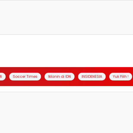
6
Soccer Times
Iklanin di IDN
INSIDENESIA
Yuk Pilih !