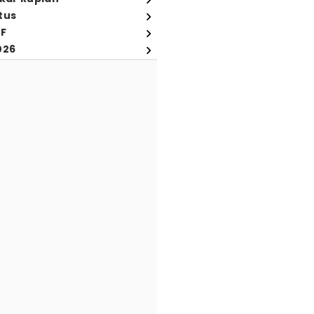
tus
FF
026