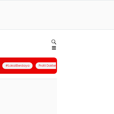
#LokalBerdaya
Profil Dokter
Quiz
Join Community