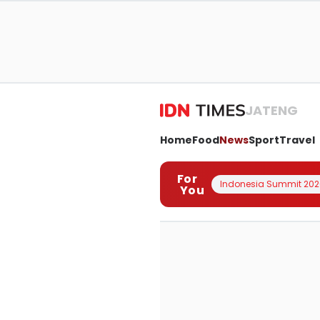
JATENG
Home
Food
News
Sport
Travel
For
Indonesia Summit 202
You