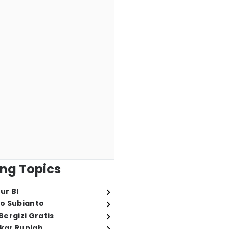
ng Topics
ur BI
o Subianto
ergizi Gratis
ukar Rupiah