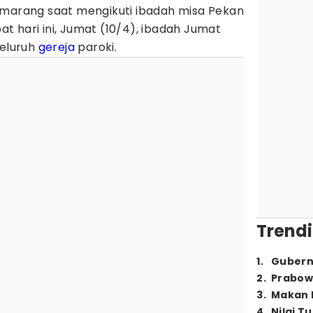
emarang saat mengikuti ibadah misa Pekan
pat hari ini, Jumat (10/4), ibadah Jumat
seluruh
gereja
paroki.
Trendi
1
.
Gubern
2
.
Prabow
3
.
Makan B
4
.
Nilai T