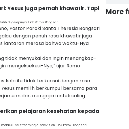
ri: Yesus juga pernah khawatir. Tapi
More 
ih di gerejanya. Dok Paroki Bongsari
no, Pastor Paroki Santa Theresia Bongsari
alau dengan penuh rasa khawatir juga
tus lantaran merasa bahwa waktu-Nya
g tidak menyukai dan ingin menangkap-
ngin mengeksekusi-Nya," ujar Romo
s kala itu tidak terkuasai dengan rasa
 Yesus memilih berkumpul bersama para
jamuan dan mengajari untuk saling
 berikan pelajaran kesehatan kepada
melalui live streaming di television. Dok Paroki Bongsari