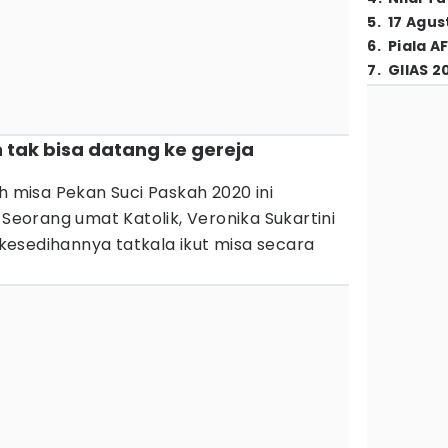
5
.
17 Agus
6
.
Piala A
7
.
GIIAS 2
h tak bisa datang ke gereja
h misa Pekan Suci Paskah 2020 ini
. Seorang umat Katolik, Veronika Sukartini
esedihannya tatkala ikut misa secara