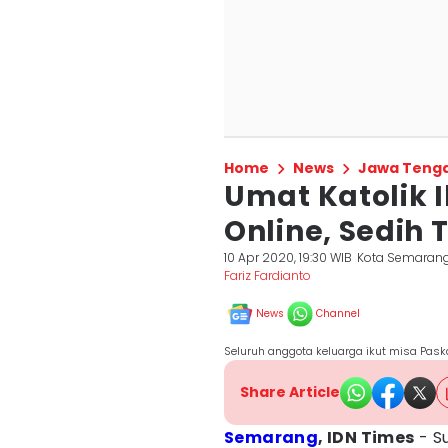
Home
News
Jawa Teng
Umat Katolik I
Online, Sedih 
10 Apr 2020, 19:30 WIB
Kota Semaran
Fariz Fardianto
News
Channel
Seluruh anggota keluarga ikut misa Paska
Share Article
Semarang
, IDN Times
- S