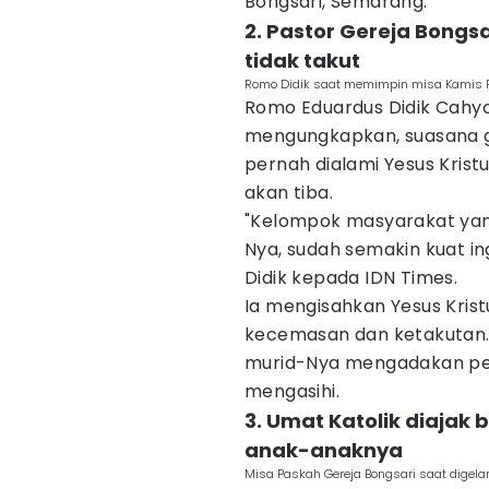
Bongsari, Semarang.
2. Pastor Gereja Bongsa
tidak takut
Romo Didik saat memimpin misa Kamis Put
Romo Eduardus Didik Cahyo
mengungkapkan, suasana g
pernah dialami Yesus Kris
akan tiba.
"Kelompok masyarakat yan
Nya, sudah semakin kuat i
Didik kepada IDN Times.
Ia mengisahkan Yesus Kristu
kecemasan dan ketakutan.
murid-Nya mengadakan per
mengasihi.
3. Umat Katolik diajak
anak-anaknya
Misa Paskah Gereja Bongsari saat digelar 