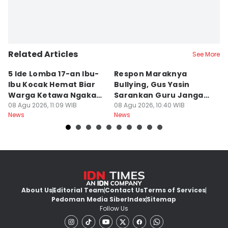
Related Articles
See More
5 Ide Lomba 17-an Ibu-
Respon Maraknya
T
Ibu Kocak Hemat Biar
Bullying, Gus Yasin
W
Warga Ketawa Ngakak
Sarankan Guru Jangan
S
Pas Hari Kemerdekaan
08 Agu 2026, 11:09 WIB
Bebani Siswa
08 Agu 2026, 10:40 WIB
P
08
News
News
Ne
R
About Us
Editorial Team
Contact Us
Terms of Services
Pedoman Media Siber
Index
Sitemap
Follow Us