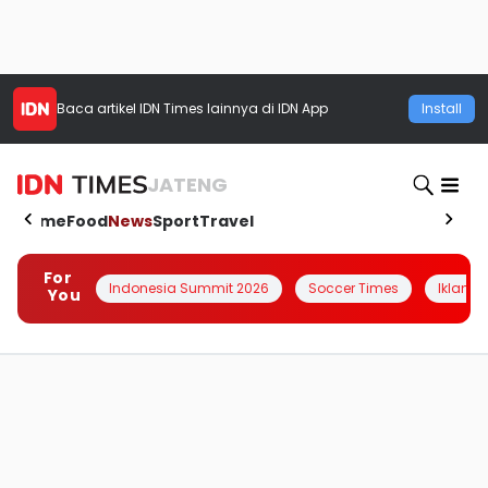
Baca artikel
IDN Times
lainnya di IDN App
Install
JATENG
Home
Food
News
Sport
Travel
For
Indonesia Summit 2026
Soccer Times
Iklanin 
You