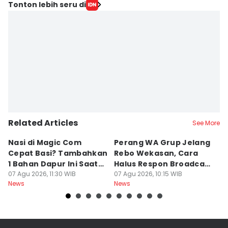
Editor
Tonton lebih seru di
Fariz Fardianto
Editor
Dhana Kencana
Related Articles
See More
Nasi di Magic Com
Perang WA Grup Jelang
C
Cepat Basi? Tambahkan
Rebo Wekasan, Cara
Di
1 Bahan Dapur Ini Saat
Halus Respon Broadcast
B
Menanak, Awet 2 Hari
07 Agu 2026, 11:30 WIB
Parno
07 Agu 2026, 10:15 WIB
D
07
News
News
Ne