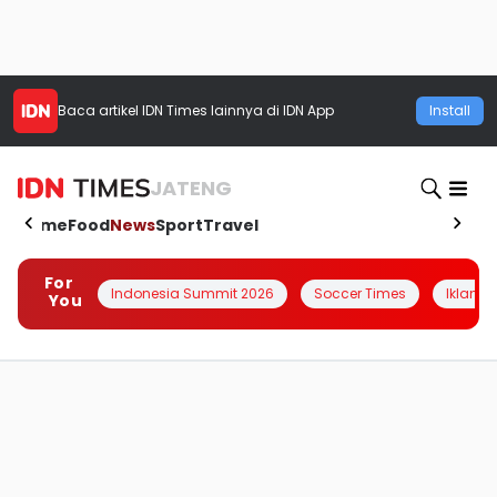
Baca artikel
IDN Times
lainnya di IDN App
Install
JATENG
Home
Food
News
Sport
Travel
For
Indonesia Summit 2026
Soccer Times
Iklanin 
You