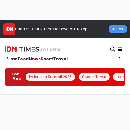
Baca artikel
IDN Times
lainnya di IDN App
Install
JATENG
Home
Food
News
Sport
Travel
For
Indonesia Summit 2026
Soccer Times
Iklanin 
You