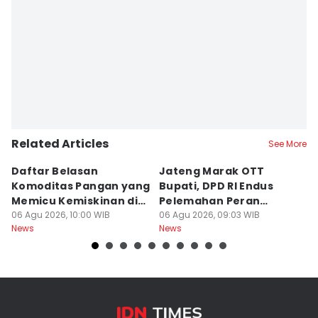
Related Articles
See More
Daftar Belasan
Jateng Marak OTT
B
Komoditas Pangan yang
Bupati, DPD RI Endus
F
Memicu Kemiskinan di
Pelemahan Peran
K
Jawa Tengah
06 Agu 2026, 10:00 WIB
Inspektorat
06 Agu 2026, 09:03 WIB
06
News
News
Ne