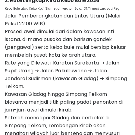
2. Rute Lengkap Kirab Kebo Bule 2026
Kebo Bule atau Kebo Kyai Slamet di Keraton Solo. IDNTimes/Larasati Rey
Jalur Pemberangkatan dan Lintas Utara (Mulai
Pukul 22.00 WIB)
Prosesi awal dimulai dari dalam kawasan inti
istana, di mana pusaka dan barisan gandek
(pengawal) serta kebo bule mulai bersiap keluar
membelah pusat kota ke arah utara.
Rute yang Dilewati: Karaton Surakarta ➔ Jalan
Supit Urang ➔ Jalan Pakubuwono ➔ Jalan
Jenderal Sudirman (kawasan Gladag) ➔ Simpang
Telkom.
Kawasan Gladag hingga Simpang Telkom
biasanya menjadi titik paling padat penonton di
jam-jam awal dimulai kirab.
Setelah mencapai Gladag dan berbelok di
Simpang Telkom, rombongan kirab akan
mengitari wilayah luar benteng dan menyusuri