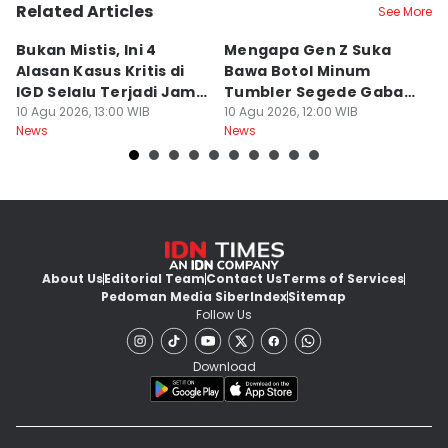
Related Articles
See More
Bukan Mistis, Ini 4
Mengapa Gen Z Suka
P
Alasan Kasus Kritis di
Bawa Botol Minum
C
IGD Selalu Terjadi Jam 3
Tumbler Segede Gaban
T
Pagi: Misteri?
10 Agu 2026, 13:00 WIB
ke Meja Meeting? Ini
10 Agu 2026, 12:00 WIB
W
10
News
News
Ne
Fakta Uniknya
A
About Us
Editorial Team
Contact Us
Terms of Services
Pedoman Media Siber
Index
Sitemap
Follow Us
Download