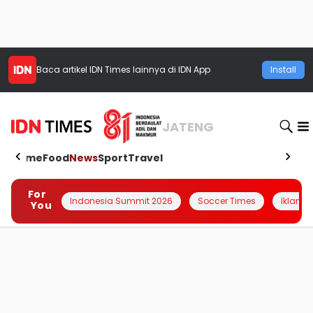
Baca artikel
IDN Times
lainnya di IDN App
Install
JATENG
Home
Food
News
Sport
Travel
For
Indonesia Summit 2026
Soccer Times
Iklanin 
You