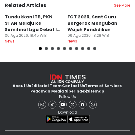
Related Articles
See More
Tundukkan ITB, PKN
FGT 2026, Saat Guru
[
STAN Melaju ke
Bergerak Mengubah
D
Semifinal Liga Debat IDN
Wajah Pendidikan
A
Times 2026
06 Agu 2026, 18:45 WIB
06 Agu 2026, 18:28 WIB
S
06
News
News
Ne
d
About Us
Editorial Team
Contact Us
Terms of Services
Pedoman Media Siber
Index
Sitemap
Follow Us
Download