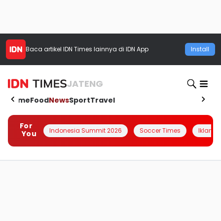
Baca artikel
IDN Times
lainnya di IDN App
Install
JATENG
Home
Food
News
Sport
Travel
For
Indonesia Summit 2026
Soccer Times
Iklanin 
You