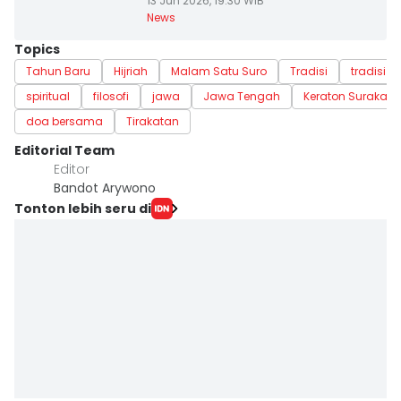
13 Jun 2026, 19:30 WIB
News
Topics
Tahun Baru
Hijriah
Malam Satu Suro
Tradisi
tradisi un
spiritual
filosofi
jawa
Jawa Tengah
Keraton Surakart
doa bersama
Tirakatan
Editorial Team
Editor
Bandot Arywono
Tonton lebih seru di