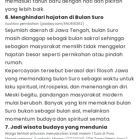
memasuki tahun baru dengan hati dan pikiran
yang lebih baik.
6. Menghindari hajatan di Bulan Suro
ilustrasi pernikahan (pixabay.com/ANURAG1112)
Sejumlah daerah di Jawa Tengah, bulan Suro
masih dianggap sebagai bulan sakral sehingga
sebagian masyarakat memilih tidak menggelar
hajatan besar seperti pernikahan atau pindah
rumah.
Kepercayaan tersebut berasal dari filosofi Jawa
yang memandang bulan Suro sebagai waktu untuk
laku spiritual, introspeksi, dan menenangkan diri.
Meski begitu, pandangan masyarakat modern
mulai berubah. Banyak yang kini memaknai bulan
Suro bukan sebagai bulan sial, melainkan
momentum budaya dan spiritual semata.
7. Jadi wisata budaya yang mendunia
Warga terlihat antusias menyaksikan kirab malam 1 Sura di Pura
Mangkunegaran, Surakarta, Minggu (7/7/2024). (IDN Times/Herka Yanis)