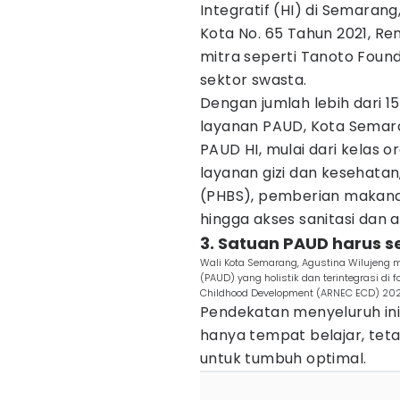
Integratif (HI) di Semaran
Kota No. 65 Tahun 2021, Re
mitra seperti Tanoto Found
sektor swasta.
Dengan jumlah lebih dari 151
layanan PAUD, Kota Semar
PAUD HI, mulai dari kelas
layanan gizi dan kesehatan
(PHBS), pemberian makanan
hingga akses sanitasi dan ai
3. Satuan PAUD harus s
Wali Kota Semarang, Agustina Wilujeng 
(PAUD) yang holistik dan terintegrasi di 
Childhood Development (ARNEC ECD) 2025 
Pendekatan menyeluruh in
hanya tempat belajar, tet
untuk tumbuh optimal.