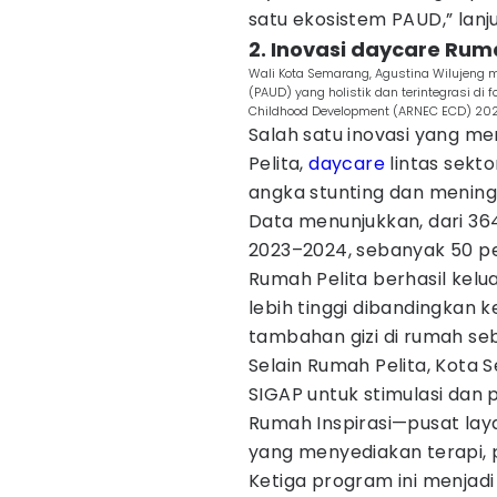
satu ekosistem PAUD,” lanju
2. Inovasi daycare Rum
Wali Kota Semarang, Agustina Wilujeng 
(PAUD) yang holistik dan terintegrasi di 
Childhood Development (ARNEC ECD) 2025 
Salah satu inovasi yang m
Pelita,
daycare
lintas sek
angka stunting dan meningk
Data menunjukkan, dari 36
2023–2024, sebanyak 50 p
Rumah Pelita berhasil kelu
lebih tinggi dibandingkan
tambahan gizi di rumah se
Selain Rumah Pelita, Kot
SIGAP untuk stimulasi dan 
Rumah Inspirasi—pusat la
yang menyediakan terapi, p
Ketiga program ini menjadi