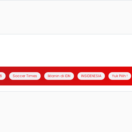
6
Soccer Times
Iklanin di IDN
INSIDENESIA
Yuk Pilih !