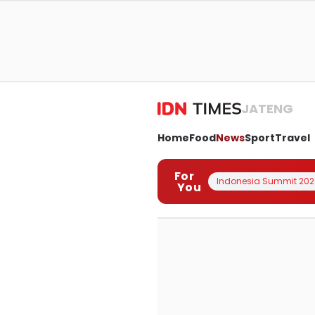
JATENG
Home
Food
News
Sport
Travel
For
Indonesia Summit 202
You