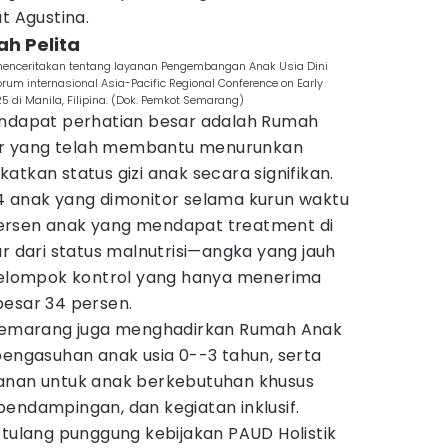
t Agustina.
ah Pelita
menceritakan tentang layanan Pengembangan Anak Usia Dini
forum internasional Asia-Pacific Regional Conference on Early
di Manila, Filipina. (Dok. Pemkot Semarang)
endapat perhatian besar adalah Rumah
tor yang telah membantu menurunkan
atkan status gizi anak secara signifikan.
4 anak yang dimonitor selama kurun waktu
ersen anak yang mendapat treatment di
ar dari status malnutrisi—angka yang jauh
 kelompok kontrol yang hanya menerima
besar 34 persen.
a Semarang juga menghadirkan Rumah Anak
pengasuhan anak usia 0--3 tahun, serta
yanan untuk anak berkebutuhan khusus
endampingan, dan kegiatan inklusif.
 tulang punggung kebijakan PAUD Holistik