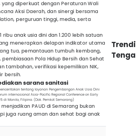
g, yang diperkuat dengan Peraturan Wali
ncana Aksi Daerah, dan sinergi bersama
ation, perguruan tinggi, media, serta
 ribu anak usia dini dan 1.200 lebih satuan
ang menerapkan delapan indikator utama
Trend
 orang tua, pemantauan tumbuh kembang,
Tenga
, pembiasaan Pola Hidup Bersih dan Sehat
 tambahan, verifikasi kepemilikan NIK,
r bersih.
ediakan sarana sanitasi
menceritakan tentang layanan Pengembangan Anak Usia Dini
forum internasional Asia-Pacific Regional Conference on Early
di Manila, Filipina. (Dok. Pemkot Semarang)
i menjadikan PAUD di Semarang bukan
api juga ruang aman dan sehat bagi anak