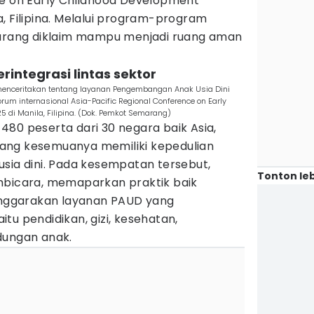
ce on Early Childhood Development
, Filipina. Melalui program-program
marang diklaim mampu menjadi ruang aman
rintegrasi lintas sektor
menceritakan tentang layanan Pengembangan Anak Usia Dini
forum internasional Asia-Pacific Regional Conference on Early
di Manila, Filipina. (Dok. Pemkot Semarang)
i 480 peserta dari 30 negara baik Asia,
s yang kesemuanya memiliki kepedulian
usia dini. Pada kesempatan tersebut,
Tonton leb
mbicara, memaparkan praktik baik
ggarakan layanan PAUD yang
aitu pendidikan, gizi, kesehatan,
dungan anak.