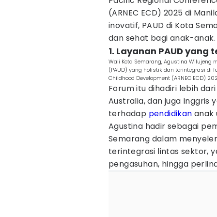
Pacific Regional Conferen
(ARNEC ECD) 2025 di Manila
inovatif, PAUD di Kota Se
dan sehat bagi anak-anak.
1. Layanan PAUD yang te
Wali Kota Semarang, Agustina Wilujeng 
(PAUD) yang holistik dan terintegrasi di 
Childhood Development (ARNEC ECD) 2025 
Forum itu dihadiri lebih dar
Australia, dan juga Inggri
terhadap
pendidikan
anak 
Agustina hadir sebagai pe
Semarang dalam menyelen
terintegrasi lintas sektor, y
pengasuhan, hingga perlin