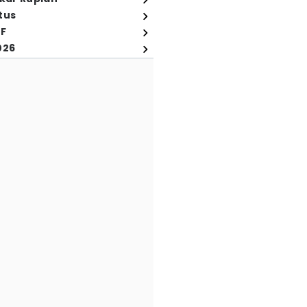
tus
FF
026