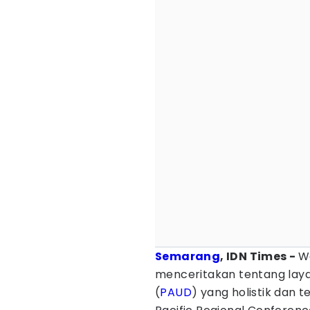
Semarang
, IDN Times -
W
menceritakan tentang lay
(
PAUD
) yang holistik dan t