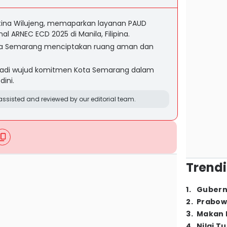
tina Wilujeng, memaparkan layanan PAUD
nal ARNEC ECD 2025 di Manila, Filipina.
ota Semarang menciptakan ruang aman dan
adi wujud komitmen Kota Semarang dalam
ini.
ssisted and reviewed by our editorial team.
Trendi
1
.
Gubern
2
.
Prabow
3
.
Makan B
4
.
Nilai T