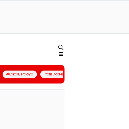
#LokalBerdaya
Profil Dokter
Quiz
Join Community