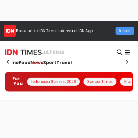
Baca artikel
IDN Times
lainnya di IDN App
Install
JATENG
Home
Food
News
Sport
Travel
For
Indonesia Summit 2026
Soccer Times
Iklanin 
You