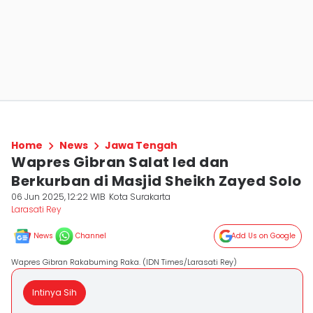
Home
News
Jawa Tengah
Wapres Gibran Salat Ied dan
Berkurban di Masjid Sheikh Zayed Solo
06 Jun 2025, 12:22 WIB
Kota Surakarta
Larasati Rey
News
Channel
Add Us on Google
Wapres Gibran Rakabuming Raka. (IDN Times/Larasati Rey)
Intinya Sih