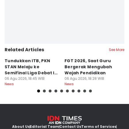
Related Articles
See More
Tundukkan ITB, PKN
FGT 2026, Saat Guru
[
STAN Melaju ke
Bergerak Mengubah
D
Semifinal Liga Debat IDN
Wajah Pendidikan
A
Times 2026
06 Agu 2026, 18:45 WIB
06 Agu 2026, 18:28 WIB
S
06
News
News
Ne
d
About Us
Editorial Team
Contact Us
Terms of Services