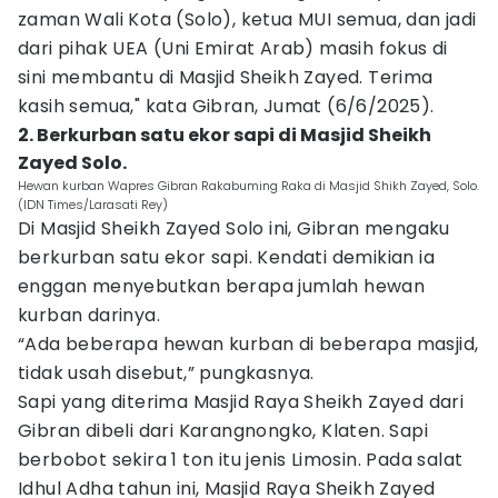
zaman Wali Kota (Solo), ketua MUI semua, dan jadi
dari pihak UEA (Uni Emirat Arab) masih fokus di
sini membantu di Masjid Sheikh Zayed. Terima
kasih semua," kata Gibran, Jumat (6/6/2025).
2. Berkurban satu ekor sapi di Masjid Sheikh
Zayed Solo.
Hewan kurban Wapres Gibran Rakabuming Raka di Masjid Shikh Zayed, Solo.
(IDN Times/Larasati Rey)
Di Masjid Sheikh Zayed Solo ini, Gibran mengaku
berkurban satu ekor sapi. Kendati demikian ia
enggan menyebutkan berapa jumlah hewan
kurban darinya.
“Ada beberapa hewan kurban di beberapa masjid,
tidak usah disebut,” pungkasnya.
Sapi yang diterima Masjid Raya Sheikh Zayed dari
Gibran dibeli dari Karangnongko, Klaten. Sapi
berbobot sekira 1 ton itu jenis Limosin. Pada salat
Idhul Adha tahun ini, Masjid Raya Sheikh Zayed