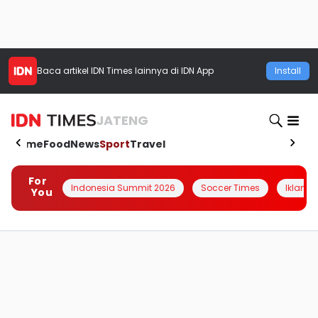
Baca artikel
IDN Times
lainnya di IDN App
Install
JATENG
Home
Food
News
Sport
Travel
For
Indonesia Summit 2026
Soccer Times
Iklanin 
You