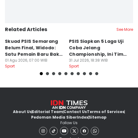
Related Articles
See More
Skuad PSIS Semarang
PSIS Siapkan 5 Laga Uji
Bi
Belum Final, Widodo:
Coba Jelang
A
Satu Pemain Baru Bakal
Championship, Ini Tim
G
Gabung
01 Agu 2026, 07:00 WIB
Calon Lawan
31 Jul 2026, 18:38 WIB
T
31
Sport
Sport
Sp
S
About Us
Editorial Team
Contact Us
Terms of Services
Pedoman Media Siber
Index
Sitemap
Follow Us