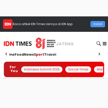
Baca artikel
IDN Times
lainnya di IDN App
Install
JATENG
Home
Food
News
Sport
Travel
For
Indonesia Summit 2026
Soccer Times
Iklanin 
You