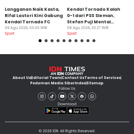
Langganan Naik Kasta,
Kendal Tornado Kalah
T
Rifal Lastori Kini Gabung
0-1 dari PSS Sleman,
P
Kendal Tornado FC
Stefan Puji Mental
J
09 Agu 2026, 03:00 WIB
Pemain
08 Agu 2026, 23:27 WIB
T
08
Sport
Sport
Sp
About Us
Editorial Team
Contact Us
Terms of Services
Pedoman Media Siber
Index
Sitemap
Follow Us
Download
© 2026 IDN. All Rights Reserved.