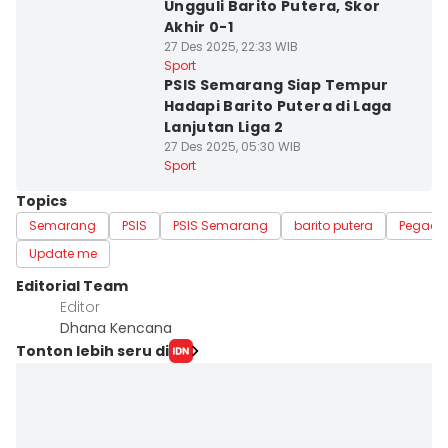
Ungguli Barito Putera, Skor
Akhir 0-1
27 Des 2025, 22:33 WIB
Sport
PSIS Semarang Siap Tempur
Hadapi Barito Putera di Laga
Lanjutan Liga 2
27 Des 2025, 05:30 WIB
Sport
Topics
Semarang
PSIS
PSIS Semarang
barito putera
Pegada
Update me
Editorial Team
Editor
Dhana Kencana
Tonton lebih seru di