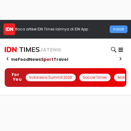
Baca artikel
IDN Times
lainnya di IDN App
Install
JATENG
Home
Food
News
Sport
Travel
For
Indonesia Summit 2026
Soccer Times
Iklanin 
You