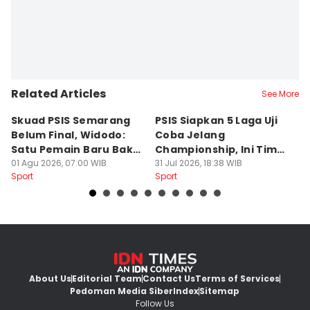
Related Articles
See More
Skuad PSIS Semarang
PSIS Siapkan 5 Laga Uji
Bi
Belum Final, Widodo:
Coba Jelang
A
Satu Pemain Baru Bakal
Championship, Ini Tim
G
Gabung
01 Agu 2026, 07:00 WIB
Calon Lawan
31 Jul 2026, 18:38 WIB
T
31
Sport
Sport
Sp
S
About Us
Editorial Team
Contact Us
Terms of Services
Pedoman Media Siber
Index
Sitemap
Follow Us