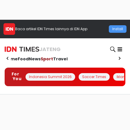
Baca artikel
IDN Times
lainnya di IDN App
Install
JATENG
Home
Food
News
Sport
Travel
For
Indonesia Summit 2026
Soccer Times
Iklanin 
You