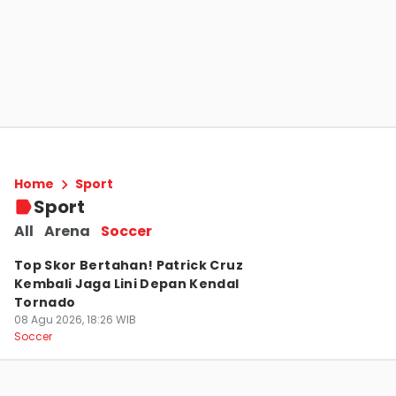
Kendal Tornado Kalah 0-1 dari PSS Sleman,
Stefan Puji Mental Pemain
Home
Sport
08 Agu 2026, 23:27 WIB
Sport
Soccer
All
Arena
Soccer
Top Skor Bertahan! Patrick Cruz
Kembali Jaga Lini Depan Kendal
Tornado
08 Agu 2026, 18:26 WIB
Soccer