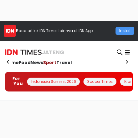
Baca artikel
IDN Times
lainnya di IDN App
Install
JATENG
Home
Food
News
Sport
Travel
For
Indonesia Summit 2026
Soccer Times
Iklanin 
You