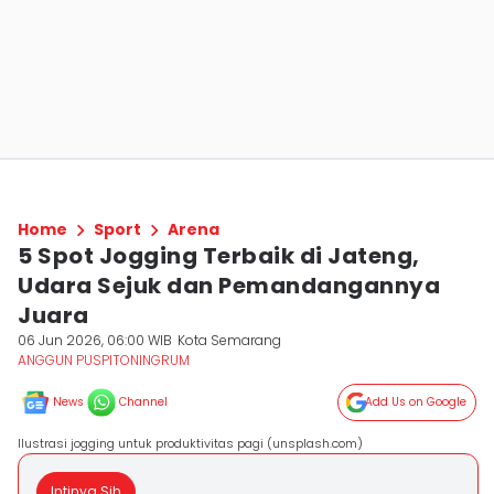
Home
Sport
Arena
5 Spot Jogging Terbaik di Jateng,
Udara Sejuk dan Pemandangannya
Juara
06 Jun 2026, 06:00 WIB
Kota Semarang
ANGGUN PUSPITONINGRUM
News
Channel
Add Us on Google
Ilustrasi jogging untuk produktivitas pagi (unsplash.com)
Intinya Sih