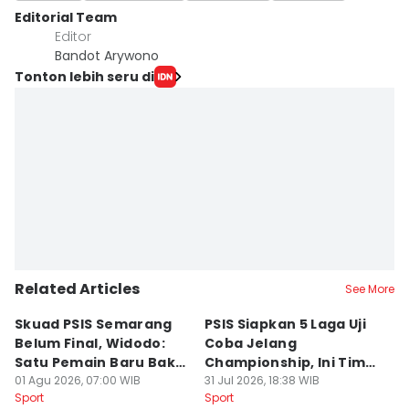
Editorial Team
Editor
Bandot Arywono
Tonton lebih seru di
Related Articles
See More
Skuad PSIS Semarang
PSIS Siapkan 5 Laga Uji
Bi
Belum Final, Widodo:
Coba Jelang
A
Satu Pemain Baru Bakal
Championship, Ini Tim
G
Gabung
01 Agu 2026, 07:00 WIB
Calon Lawan
31 Jul 2026, 18:38 WIB
T
31
Sport
Sport
Sp
S