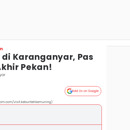
on
k di Karanganyar, Pas
Akhir Pekan!
yar
Add Us on Google
ram.com/visit.kebuntehkemuning)