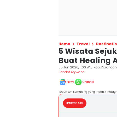
Home
Travel
Destinati
5 Wisata Seju
Buat Healing 
05 Jun 2026, 11:00 WIB
Kab. Karangan
Bandot Arywono
News
Channel
Kebun teh kemuning yang indah. (instag
Intinya Sih