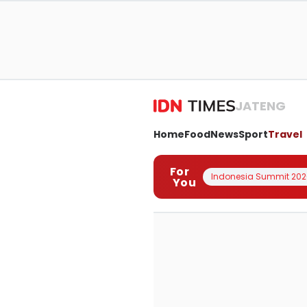
JATENG
Home
Food
News
Sport
Travel
For
Indonesia Summit 202
You