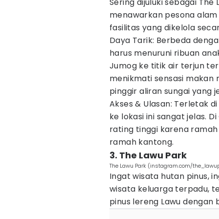
Sering dijuluki sebagai The
menawarkan pesona alam 
fasilitas yang dikelola sec
Daya Tarik: Berbeda dengan
harus menuruni ribuan anak 
Jumog ke titik air terjun t
menikmati sensasi makan m
pinggir aliran sungai yang je
Akses & Ulasan: Terletak d
ke lokasi ini sangat jelas.
rating tinggi karena rama
ramah kantong.
3. The Lawu Park
The Lawu Park (instagram.com/the_lawu
Ingat wisata hutan pinus, 
wisata keluarga terpadu, 
pinus lereng Lawu dengan 