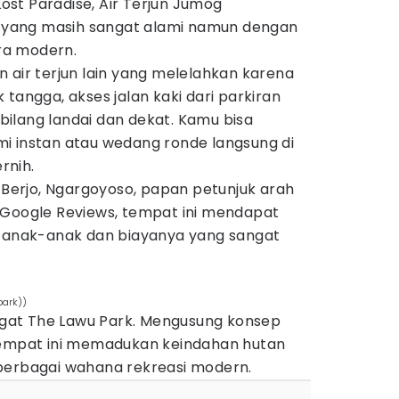
 Lost Paradise, Air Terjun Jumog
yang masih sangat alami namun dengan
ara modern.
 air terjun lain yang melelahkan karena
tangga, akses jalan kaki dari parkiran
erbilang landai dan dekat. Kamu bisa
i instan atau wedang ronde langsung di
rnih.
i Berjo, Ngargoyoso, papan petunjuk arah
 Di Google Reviews, tempat ini mendapat
h anak-anak dan biayanya yang sangat
park))
ingat The Lawu Park. Mengusung konsep
tempat ini memadukan keindahan hutan
berbagai wahana rekreasi modern.