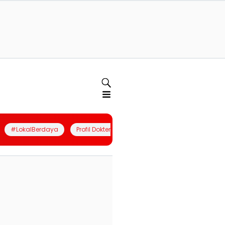
#LokalBerdaya
Profil Dokter
Quiz
Join Community