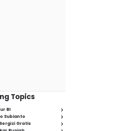
ng Topics
ur BI
o Subianto
ergizi Gratis
ukar Rupiah