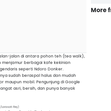
More 
jalan-jalan di antara pohon teh (tea walk),
ah menjamur berbagai kafe kekinian
gendaris seperti Ndoro Donker.
annya sudah beraspal halus dan mudah
or maupun mobil. Pengunjung di Google
ngat asri, bersih, dan punya banyak
s/Larasati Rey)