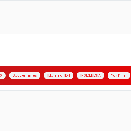
6
Soccer Times
Iklanin di IDN
INSIDENESIA
Yuk Pilih !