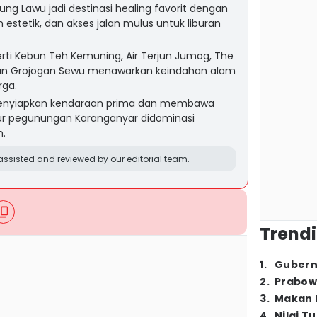
ng Lawu jadi destinasi healing favorit dengan
estetik, dan akses jalan mulus untuk liburan
rti Kebun Teh Kemuning, Air Terjun Jumog, The
dan Grojogan Sewu menawarkan keindahan alam
rga.
menyiapkan kendaraan prima dan membawa
lur pegunungan Karanganyar didominasi
n.
ssisted and reviewed by our editorial team.
Trendi
1
.
Gubern
2
.
Prabow
3
.
Makan B
4
.
Nilai T