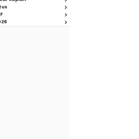
tus
FF
026