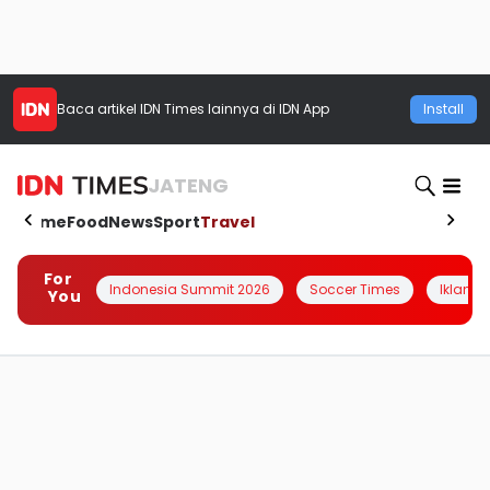
Baca artikel
IDN Times
lainnya di IDN App
Install
JATENG
Home
Food
News
Sport
Travel
For
Indonesia Summit 2026
Soccer Times
Iklanin 
You