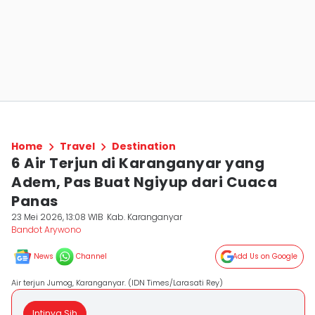
Home
Travel
Destination
6 Air Terjun di Karanganyar yang
Adem, Pas Buat Ngiyup dari Cuaca
Panas
23 Mei 2026, 13:08 WIB
Kab. Karanganyar
Bandot Arywono
News
Channel
Add Us on Google
Air terjun Jumog, Karanganyar. (IDN Times/Larasati Rey)
Intinya Sih