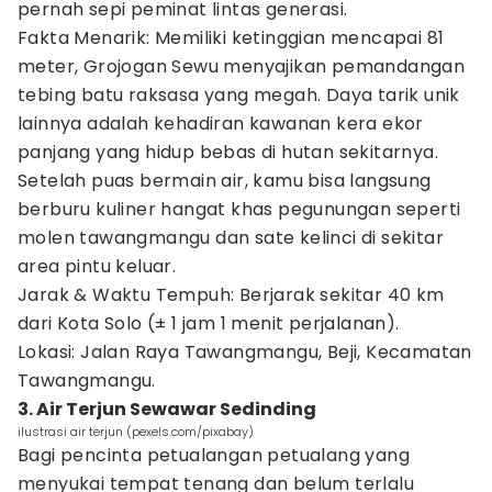
pernah sepi peminat lintas generasi.
Fakta Menarik: Memiliki ketinggian mencapai 81
meter, Grojogan Sewu menyajikan pemandangan
tebing batu raksasa yang megah. Daya tarik unik
lainnya adalah kehadiran kawanan kera ekor
panjang yang hidup bebas di hutan sekitarnya.
Setelah puas bermain air, kamu bisa langsung
berburu kuliner hangat khas pegunungan seperti
molen tawangmangu dan sate kelinci di sekitar
area pintu keluar.
Jarak & Waktu Tempuh: Berjarak sekitar 40 km
dari Kota Solo (± 1 jam 1 menit perjalanan).
Lokasi: Jalan Raya Tawangmangu, Beji, Kecamatan
Tawangmangu.
3. Air Terjun Sewawar Sedinding
ilustrasi air terjun (pexels.com/pixabay)
Bagi pencinta petualangan petualang yang
menyukai tempat tenang dan belum terlalu