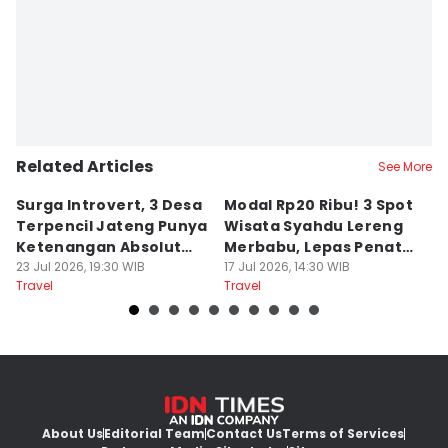
Related Articles
See More
Surga Introvert, 3 Desa
Modal Rp20 Ribu! 3 Spot
S
Terpencil Jateng Punya
Wisata Syahdu Lereng
T
Ketenangan Absolut
Merbabu, Lepas Penat
5
Untuk Disconect
23 Jul 2026, 19:30 WIB
akhir Pekan!
17 Jul 2026, 14:30 WIB
B
13
Travel
Travel
Tr
About Us
Editorial Team
Contact Us
Terms of Services