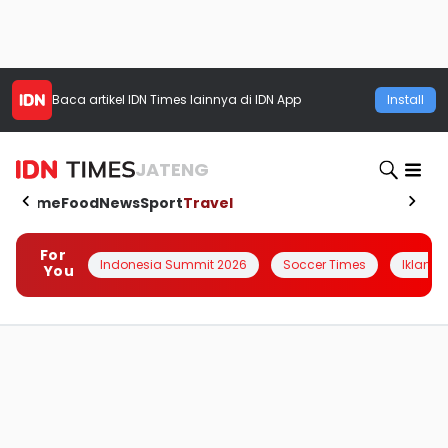
Baca artikel
IDN Times
lainnya di IDN App
Install
JATENG
Home
Food
News
Sport
Travel
For
Indonesia Summit 2026
Soccer Times
Iklanin 
You