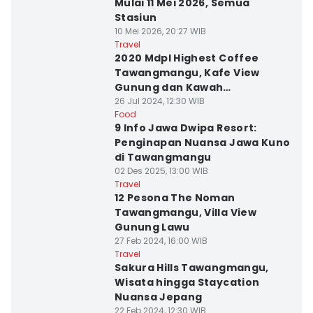
Mulai 11 Mei 2026, Semua
Stasiun
10 Mei 2026, 20:27 WIB
Travel
2020 Mdpl Highest Coffee
Tawangmangu, Kafe View
Gunung dan Kawah
Candradimuka
26 Jul 2024, 12:30 WIB
Food
9 Info Jawa Dwipa Resort:
Penginapan Nuansa Jawa Kuno
di Tawangmangu
02 Des 2025, 13:00 WIB
Travel
12 Pesona The Noman
Tawangmangu, Villa View
Gunung Lawu
27 Feb 2024, 16:00 WIB
Travel
Sakura Hills Tawangmangu,
Wisata hingga Staycation
Nuansa Jepang
22 Feb 2024, 12:30 WIB