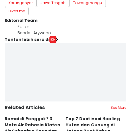
Karanganyar
Jawa Tengah
Tawangmangu
Divert me
Editorial Team
Editor
Bandot Arywono
Tonton lebih seru di
Related Articles
See More
Ramai di Ponggok? 3
Top 7 Destinasi Healing
S
Mata Air Rahasia Klaten
Hutan dan Gunung di
T