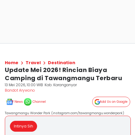
Home
Travel
Destination
Update Mei 2026! Rincian Biaya
Camping di Tawangmangu Terbaru
13 Mei 2026, 10:00 WIB
Kab. Karanganyar
Bandot Arywono
News
Channel
Add Us on Google
Tawangmangu Wonder Park (instagram.com/tawangmangu.wonderpark)
Intinya Sih