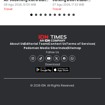
Air Sebening Kaca dan
Jateng Buat Kabur
K
Masih Sepi
08 Agu 2026, 13:00 WIB
Sejenak, Under Rp200
07 Agu 2026, 17:32 WIB
U
23
Travel
Travel
Tr
Ribu
About Us
Editorial Team
Contact Us
Terms of Services
Pedoman Media Siber
Index
Sitemap
Follow Us
Download
© 2026 IDN. All Rights Reserved.