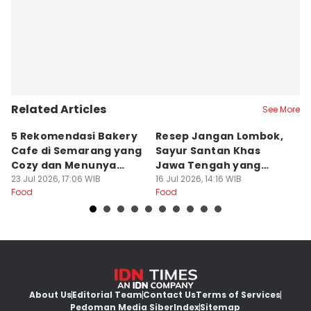
Related Articles
See More
5 Rekomendasi Bakery
Resep Jangan Lombok,
5
Cafe di Semarang yang
Sayur Santan Khas
S
Cozy dan Menunya
Jawa Tengah yang
S
Yummy
23 Jul 2026, 17:06 WIB
Gurih Nikmat!
16 Jul 2026, 14:16 WIB
d
16
Food
Food
Fo
About Us
Editorial Team
Contact Us
Terms of Services
Pedoman Media Siber
Index
Sitemap