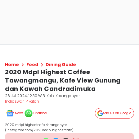
Home
Food
Dining Guide
2020 Mdpl Highest Coffee
Tawangmangu, Kafe View Gunung
dan Kawah Candradimuka
26 Jul 2024, 12:30 WIB
Kab. Karanganyar
Indraswari Pikatan
News
Channel
Add Us on Google
2020 mdpl highestcafe Karanganyar
(instagram.com/2020mdpl.highestcafe)