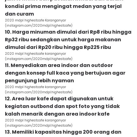
kondisi prima mengingat medan yang terjal
dan curam
2020 mdpl highestcafe Karanganyar
(instagram.com/2020mdpl.highestcafe)
10. Harga minuman dimulai dari Rp8 ribu hingga
Rp32 ribu sedangkan untuk harga makanan
dimulai dari Rp20 ribu hingga Rp225 ribu
2020 mdpl highestcafe karanganyar
(instagram.com/2020mdpl.highestcafe)
11. Menyediakan area indoor dan outdoor
dengan konsep full kaca yang bertujuan agar
pengunjung lebih nyaman
2020 mdpl highestcafe karanganyar
(instagram.com/2020mdpl.highestcafe)
12. Area luar kafe dapat digunakan untuk
kegiatan outbond dan spot foto yang tidak
kalah menarik dengan area indoor kafe
2020 mdpl highestcafe karanganyar
(instagram.com/2020mdpl.highestcafe)
13. Memiliki kapasitas hingga 200 orang dan