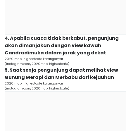
4. Apabila cuaca tidak berkabut, pengunjung
akan dimanjakan dengan view kawah
Candradimuka dalam jarak yang dekat
2020 mdpl highestcafe karanganyar
(instagram.com/2020mdpl.highestcafe)
5. Saat senja pengunjung dapat melihat view
Gunung Merapi dan Merbabu dari kejauhan
2020 mdpl highestcafe karanganyar
(instagram.com/2020mdpl.highestcafe)