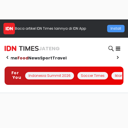
Baca artikel
IDN Times
lainnya di IDN App
Install
JATENG
Home
Food
News
Sport
Travel
For
Indonesia Summit 2026
Soccer Times
Iklanin 
You