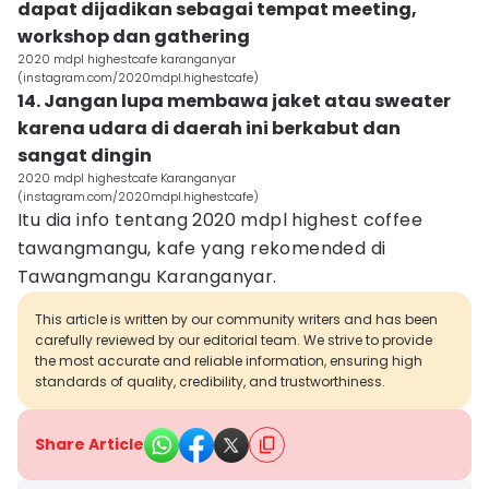
dapat dijadikan sebagai tempat meeting,
workshop dan gathering
2020 mdpl highestcafe karanganyar
(instagram.com/2020mdpl.highestcafe)
14. Jangan lupa membawa jaket atau sweater
karena udara di daerah ini berkabut dan
sangat dingin
2020 mdpl highestcafe Karanganyar
(instagram.com/2020mdpl.highestcafe)
Itu dia info tentang 2020 mdpl highest coffee
tawangmangu, kafe yang rekomended di
Tawangmangu Karanganyar.
This article is written by our community writers and has been
carefully reviewed by our editorial team. We strive to provide
the most accurate and reliable information, ensuring high
standards of quality, credibility, and trustworthiness.
Share Article