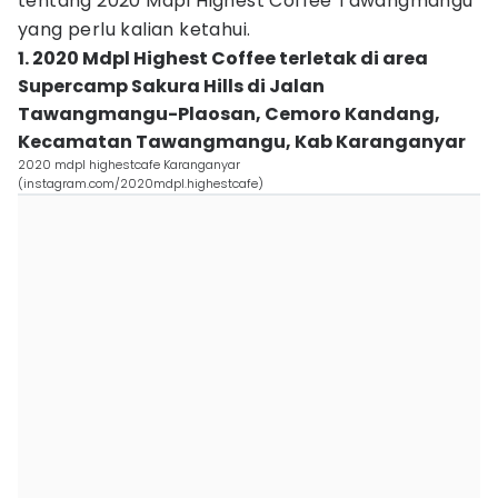
tentang 2020 Mdpl Highest Coffee Tawangmangu
yang perlu kalian ketahui.
1. 2020 Mdpl Highest Coffee terletak di area
Supercamp Sakura Hills di Jalan
Tawangmangu-Plaosan, Cemoro Kandang,
Kecamatan Tawangmangu, Kab Karanganyar
2020 mdpl highestcafe Karanganyar
(instagram.com/2020mdpl.highestcafe)