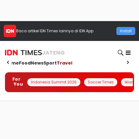
Baca artikel
IDN Times
lainnya di IDN App
Install
JATENG
Home
Food
News
Sport
Travel
For
Indonesia Summit 2026
Soccer Times
Iklanin 
You