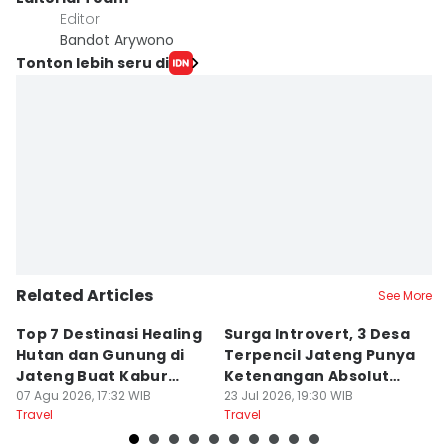
Editor
Bandot Arywono
Tonton lebih seru di
Related Articles
See More
Top 7 Destinasi Healing
Surga Introvert, 3 Desa
M
Hutan dan Gunung di
Terpencil Jateng Punya
W
Jateng Buat Kabur
Ketenangan Absolut
M
Sejenak, Under Rp200
07 Agu 2026, 17:32 WIB
Untuk Disconect
23 Jul 2026, 19:30 WIB
a
17
Travel
Travel
Tr
Ribu