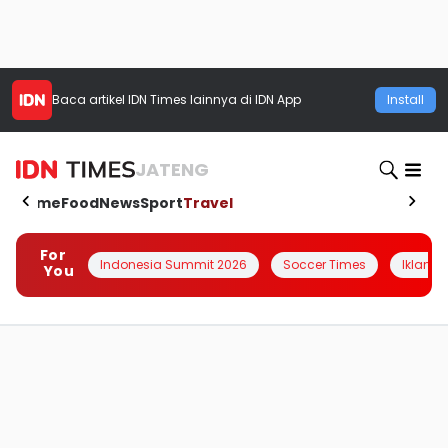
Baca artikel
IDN Times
lainnya di IDN App
Install
JATENG
Home
Food
News
Sport
Travel
For
Indonesia Summit 2026
Soccer Times
Iklanin 
You