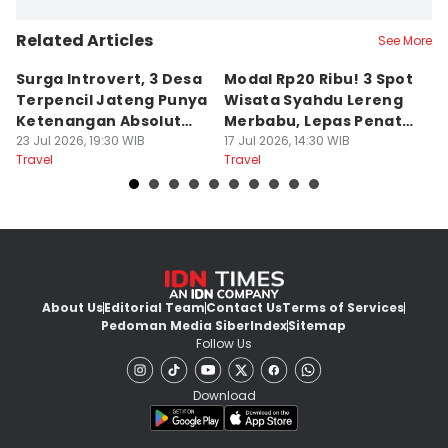
Related Articles
See More
Surga Introvert, 3 Desa
Modal Rp20 Ribu! 3 Spot
S
Terpencil Jateng Punya
Wisata Syahdu Lereng
T
Ketenangan Absolut
Merbabu, Lepas Penat
5
Untuk Disconect
23 Jul 2026, 19:30 WIB
akhir Pekan!
17 Jul 2026, 14:30 WIB
B
13
Travel
Travel
Tr
About Us
Editorial Team
Contact Us
Terms of Services
Pedoman Media Siber
Index
Sitemap
Follow Us
Download