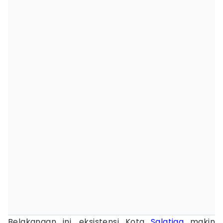
Belakangan ini, eksistensi Kota
Salatiga
makin