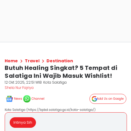
Home
Travel
Destination
Butuh Healing Singkat? 5 Tempat di
Salatiga Ini Wajib Masuk Wishlist!
12 Okt 2025, 22:51 WIB
Kota Salatiga
Shela Nur Fajriya
News
Channel
Add Us on Google
Kota Salatiga (https://bpbd.salatiga.go.id/kota-salatiga/)
Intinya Sih