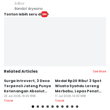
Editor
Bandot Arywono
Tonton lebih seru di
Related Articles
See More
Surga Introvert, 3 Desa
Modal Rp20 Ribu! 3 Spot
S
Terpencil Jateng Punya
Wisata Syahdu Lereng
T
Ketenangan Absolut
Merbabu, Lepas Penat
5
Untuk Disconect
23 Jul 2026, 19:30 WIB
akhir Pekan!
17 Jul 2026, 14:30 WIB
B
13
Travel
Travel
Tr