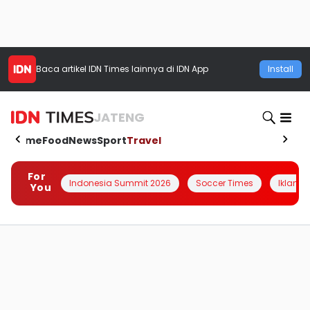
Baca artikel
IDN Times
lainnya di IDN App
Install
JATENG
Home
Food
News
Sport
Travel
For
Indonesia Summit 2026
Soccer Times
Iklanin 
You