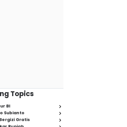
ng Topics
ur BI
o Subianto
ergizi Gratis
ukar Rupiah