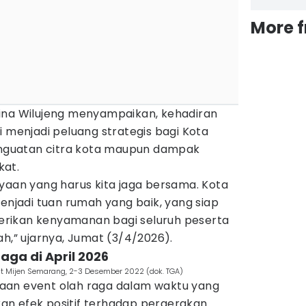
More 
ina Wilujeng menyampaikan, kehadiran
i menjadi peluang strategis bagi Kota
penguatan citra kota maupun dampak
kat.
yaan yang harus kita jaga bersama. Kota
jadi tuan rumah yang baik, yang siap
mberikan kenyamanan bagi seluruh peserta
ah,” ujarnya, Jumat (3/4/2026).
aga di April 2026
uit Mijen Semarang, 2-3 Desember 2022 (dok. TGA)
aan event olah raga dalam waktu yang
n efek positif terhadap pergerakan