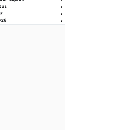
tus
FF
026