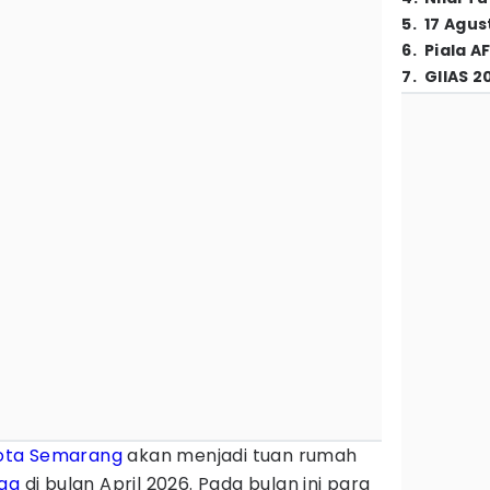
5
.
17 Agus
6
.
Piala A
7
.
GIIAS 2
ota Semarang
akan menjadi tuan rumah
ga
di bulan April 2026. Pada bulan ini para