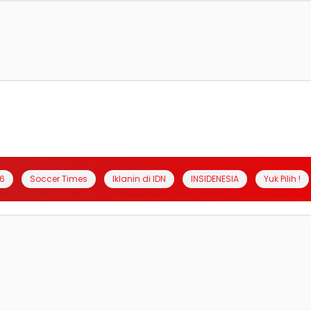
6
Soccer Times
Iklanin di IDN
INSIDENESIA
Yuk Pilih !