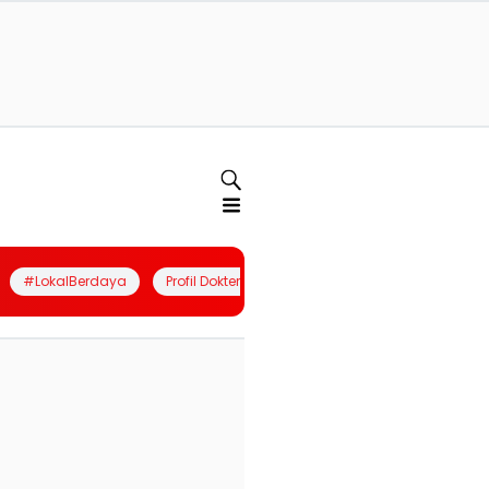
#LokalBerdaya
Profil Dokter
Quiz
Join Community