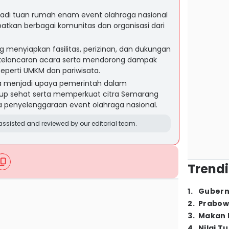
adi tuan rumah enam event olahraga nasional
batkan berbagai komunitas dan organisasi dari
menyiapkan fasilitas, perizinan, dan dukungan
 kelancaran acara serta mendorong dampak
seperti UMKM dan pariwisata.
uga menjadi upaya pemerintah dalam
p sehat serta memperkuat citra Semarang
a penyelenggaraan event olahraga nasional.
ssisted and reviewed by our editorial team.
Trendi
1
.
Gubern
2
.
Prabow
3
.
Makan B
4
.
Nilai T