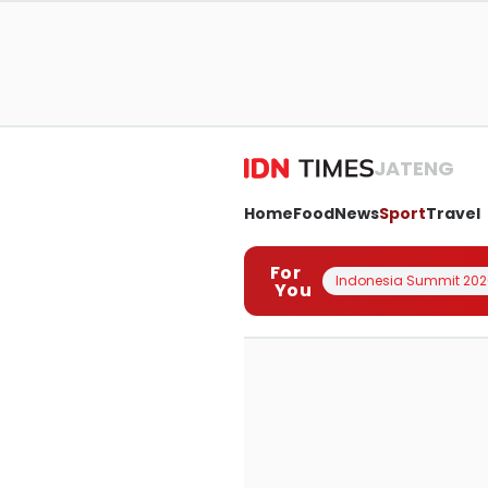
JATENG
Home
Food
News
Sport
Travel
For
Indonesia Summit 202
You