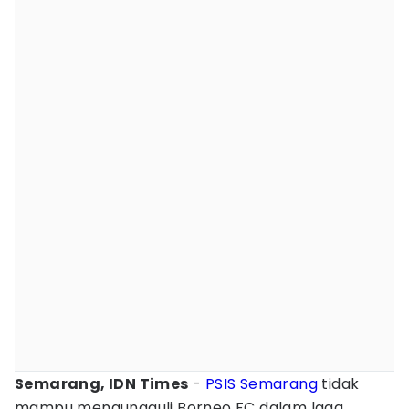
Semarang, IDN Times
-
PSIS Semarang
tidak
mampu mengungguli Borneo FC dalam laga