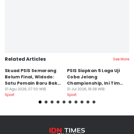
Related Articles
See More
Skuad PSIS Semarang
PSIS Siapkan 5 Laga Uji
Bi
Belum Final, Widodo:
Coba Jelang
A
Satu Pemain Baru Bakal
Championship, Ini Tim
G
Gabung
01 Agu 2026, 07:00 WIB
Calon Lawan
31 Jul 2026, 18:38 WIB
T
31
Sport
Sport
Sp
S