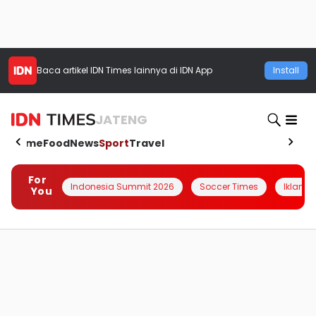
Baca artikel
IDN Times
lainnya di IDN App
Install
JATENG
Home
Food
News
Sport
Travel
For
Indonesia Summit 2026
Soccer Times
Iklanin 
You