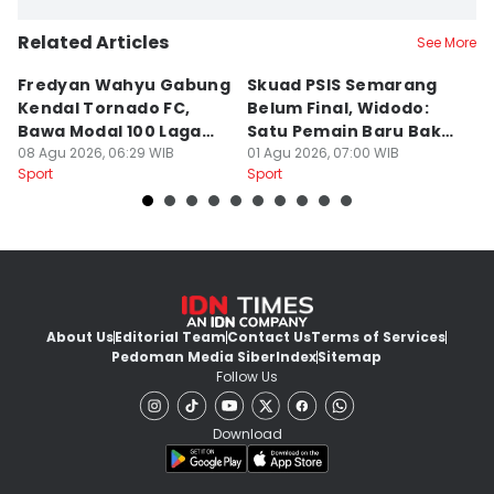
Related Articles
See More
Fredyan Wahyu Gabung
Skuad PSIS Semarang
PS
Kendal Tornado FC,
Belum Final, Widodo:
C
Bawa Modal 100 Laga
Satu Pemain Baru Bakal
C
Liga 1
08 Agu 2026, 06:29 WIB
Gabung
01 Agu 2026, 07:00 WIB
C
31
Sport
Sport
Sp
About Us
Editorial Team
Contact Us
Terms of Services
Pedoman Media Siber
Index
Sitemap
Follow Us
Download