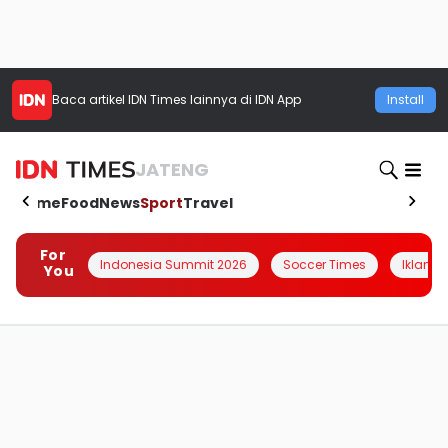
Baca artikel
IDN Times
lainnya di IDN App
Install
JATENG
Home
Food
News
Sport
Travel
For
Indonesia Summit 2026
Soccer Times
Iklanin 
You