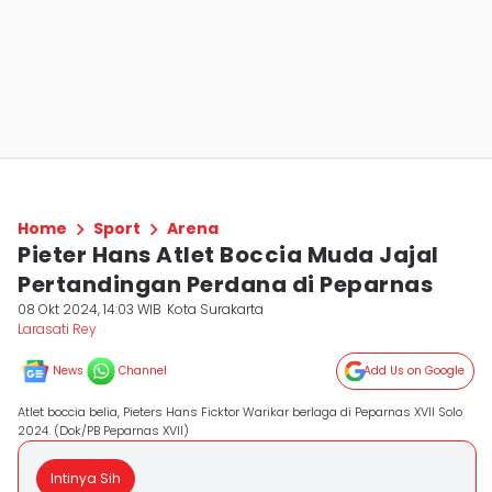
Home
Sport
Arena
Pieter Hans Atlet Boccia Muda Jajal
Pertandingan Perdana di Peparnas
08 Okt 2024, 14:03 WIB
Kota Surakarta
Larasati Rey
News
Channel
Add Us on Google
Atlet boccia belia, Pieters Hans Ficktor Warikar berlaga di Peparnas XVII Solo
2024. (Dok/PB Peparnas XVII)
Intinya Sih