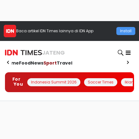
Baca artikel
IDN Times
lainnya di IDN App
Install
JATENG
Home
Food
News
Sport
Travel
For
Indonesia Summit 2026
Soccer Times
Iklanin 
You