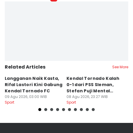
Dhana Kencana
Editor
Larasati Rey
Related Articles
See More
Langganan Naik Kasta,
Kendal Tornado Kalah
T
Rifal Lastori Kini Gabung
0-1 dari PSS Sleman,
P
Kendal Tornado FC
Stefan Puji Mental
J
09 Agu 2026, 03:00 WIB
Pemain
08 Agu 2026, 23:27 WIB
T
08
Sport
Sport
Sp