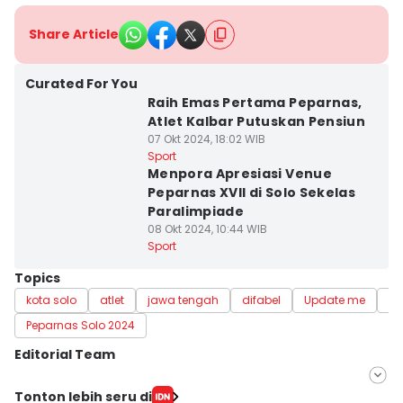
Share Article
Curated For You
Raih Emas Pertama Peparnas,
Atlet Kalbar Putuskan Pensiun
07 Okt 2024, 18:02 WIB
Sport
Menpora Apresiasi Venue
Peparnas XVII di Solo Sekelas
Paralimpiade
08 Okt 2024, 10:44 WIB
Sport
Topics
kota solo
atlet
jawa tengah
difabel
Update me
Pe
Peparnas Solo 2024
Editorial Team
Editor
Tonton lebih seru di