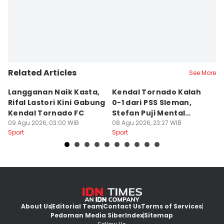
Related Articles
See More
Langganan Naik Kasta,
Kendal Tornado Kalah
T
Rifal Lastori Kini Gabung
0-1 dari PSS Sleman,
P
Kendal Tornado FC
Stefan Puji Mental
J
09 Agu 2026, 03:00 WIB
Pemain
08 Agu 2026, 23:27 WIB
T
08
Sport
Sport
Sp
About Us
Editorial Team
Contact Us
Terms of Services
Pedoman Media Siber
Index
Sitemap