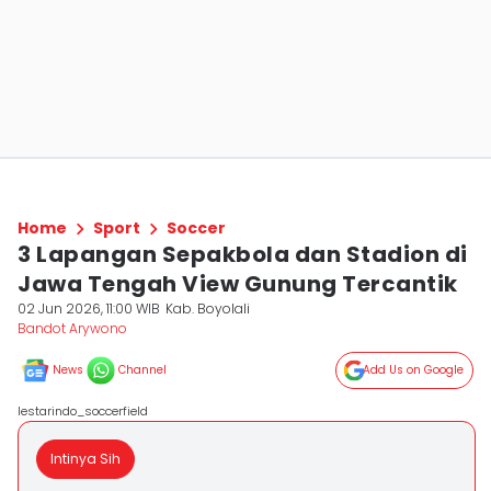
Home
Sport
Soccer
3 Lapangan Sepakbola dan Stadion di
Jawa Tengah View Gunung Tercantik
02 Jun 2026, 11:00 WIB
Kab. Boyolali
Bandot Arywono
News
Channel
Add Us on Google
lestarindo_soccerfield
Intinya Sih