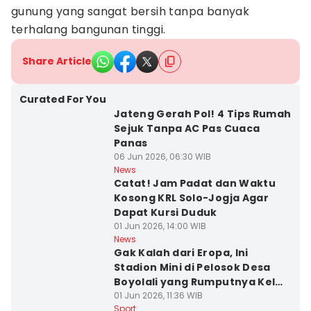
gunung yang sangat bersih tanpa banyak
terhalang bangunan tinggi.
Share Article
Curated For You
Jateng Gerah Pol! 4 Tips Rumah
Sejuk Tanpa AC Pas Cuaca
Panas
06 Jun 2026, 06:30 WIB
News
Catat! Jam Padat dan Waktu
Kosong KRL Solo-Jogja Agar
Dapat Kursi Duduk
01 Jun 2026, 14:00 WIB
News
Gak Kalah dari Eropa, Ini
Stadion Mini di Pelosok Desa
Boyolali yang Rumputnya Kelas
Dunia
01 Jun 2026, 11:36 WIB
Sport