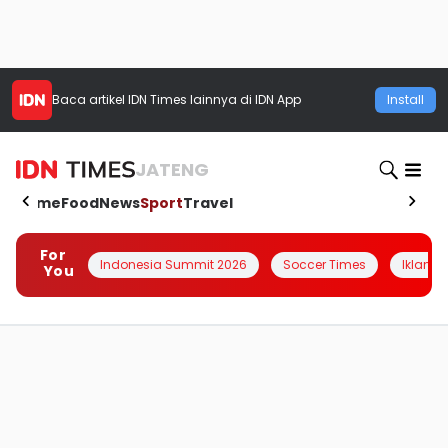
Baca artikel
IDN Times
lainnya di IDN App
Install
JATENG
Home
Food
News
Sport
Travel
For
Indonesia Summit 2026
Soccer Times
Iklanin 
You