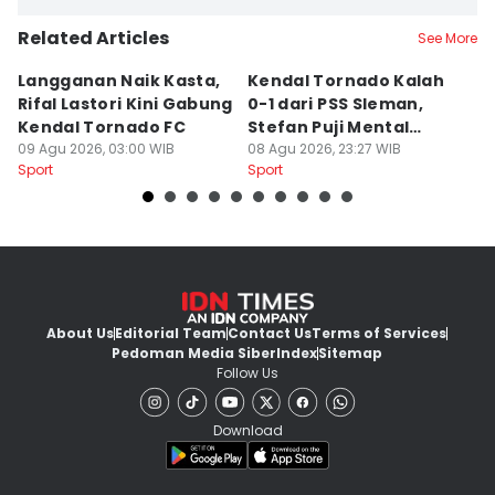
Related Articles
See More
Langganan Naik Kasta,
Kendal Tornado Kalah
T
Rifal Lastori Kini Gabung
0-1 dari PSS Sleman,
P
Kendal Tornado FC
Stefan Puji Mental
J
09 Agu 2026, 03:00 WIB
Pemain
08 Agu 2026, 23:27 WIB
T
08
Sport
Sport
Sp
About Us
Editorial Team
Contact Us
Terms of Services
Pedoman Media Siber
Index
Sitemap
Follow Us
Download