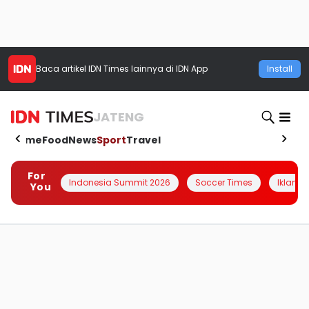
Baca artikel
IDN Times
lainnya di IDN App
Install
JATENG
Home
Food
News
Sport
Travel
For
Indonesia Summit 2026
Soccer Times
Iklanin 
You