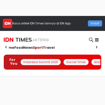
Baca artikel
IDN Times
lainnya di IDN App
Install
JATENG
Home
Food
News
Sport
Travel
For
Indonesia Summit 2026
Soccer Times
Iklanin 
You