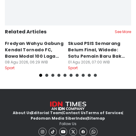
Related Articles
See More
Fredyan Wahyu Gabung
Skuad PSIS Semarang
PS
Kendal Tornado FC,
Belum Final, Widodo:
C
Bawa Modal 100 Laga
Satu Pemain Baru Bakal
C
Liga 1
08 Agu 2026, 06:29 WIB
Gabung
01 Agu 2026, 07:00 WIB
C
31
Sport
Sport
Sp
About Us
Editorial Team
Contact Us
Terms of Services
Pedoman Media Siber
Index
Sitemap
Follow Us