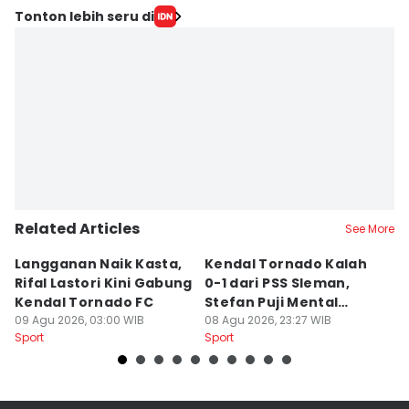
Tonton lebih seru di
Related Articles
See More
Langganan Naik Kasta,
Kendal Tornado Kalah
T
Rifal Lastori Kini Gabung
0-1 dari PSS Sleman,
P
Kendal Tornado FC
Stefan Puji Mental
J
09 Agu 2026, 03:00 WIB
Pemain
08 Agu 2026, 23:27 WIB
T
08
Sport
Sport
Sp