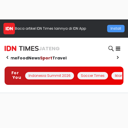
Baca artikel
IDN Times
lainnya di IDN App
Install
JATENG
Home
Food
News
Sport
Travel
For
Indonesia Summit 2026
Soccer Times
Iklanin 
You