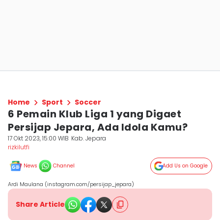
Home
Sport
Soccer
6 Pemain Klub Liga 1 yang Digaet
Persijap Jepara, Ada Idola Kamu?
17 Okt 2023, 15:00 WIB
Kab. Jepara
rizkilutfi
News
Channel
Add Us on Google
Ardi Maulana (instagram.com/persijap_jepara)
Share Article