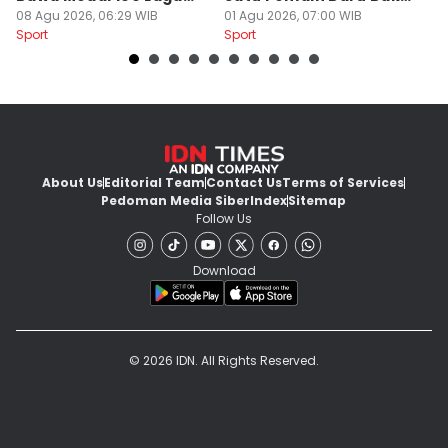
Liga 1
08 Agu 2026, 06:29 WIB
Gabung
01 Agu 2026, 07:00 WIB
C
31
Sport
Sport
Sp
About Us
Editorial Team
Contact Us
Terms of Services
Pedoman Media Siber
Index
Sitemap
Follow Us
Download
© 2026 IDN. All Rights Reserved.