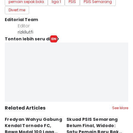
pemain sepak bola
liga 1
PSIS
PSIS Semarang
Divert me
Editorial Team
Editor
rizkilutfi
Tonton lebih seru di
Related Articles
See More
Fredyan Wahyu Gabung
Skuad PSIS Semarang
PS
Kendal Tornado FC,
Belum Final, Widodo:
C
Bawa Modal 100 Laga
Satu Pemain Baru Bakal
C