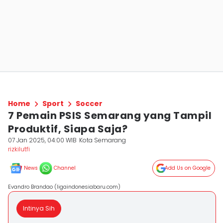
Home
Sport
Soccer
7 Pemain PSIS Semarang yang Tampil
Produktif, Siapa Saja?
07 Jan 2025, 04:00 WIB
Kota Semarang
rizkilutfi
News
Channel
Add Us on Google
Evandro Brandao (ligaindonesiabaru.com)
Intinya Sih