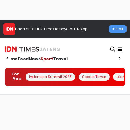
Baca artikel
IDN Times
lainnya di IDN App
Install
JATENG
Home
Food
News
Sport
Travel
For
Indonesia Summit 2026
Soccer Times
Iklanin 
You