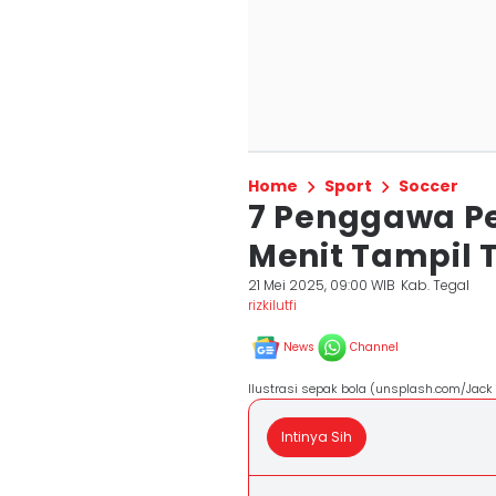
Home
Sport
Soccer
7 Penggawa P
Menit Tampil T
21 Mei 2025, 09:00 WIB
Kab. Tegal
rizkilutfi
News
Channel
Ilustrasi sepak bola (unsplash.com/Jac
Intinya Sih