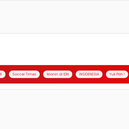
6
Soccer Times
Iklanin di IDN
INSIDENESIA
Yuk Pilih !