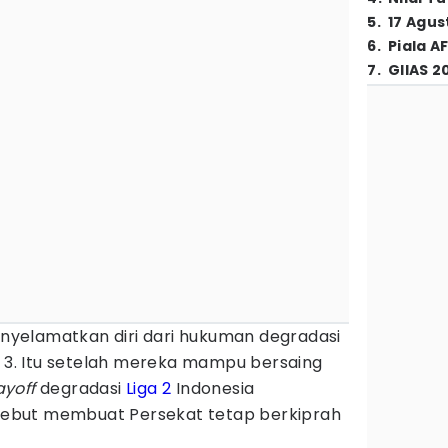
5
.
17 Agus
6
.
Piala A
7
.
GIIAS 2
elamatkan diri dari hukuman degradasi
a 3. Itu setelah mereka mampu bersaing
ayoff
degradasi
Liga 2
Indonesia
ersebut membuat Persekat tetap berkiprah