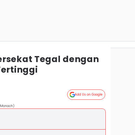
ersekat Tegal dengan
ertinggi
Add Us on Google
k Monach)