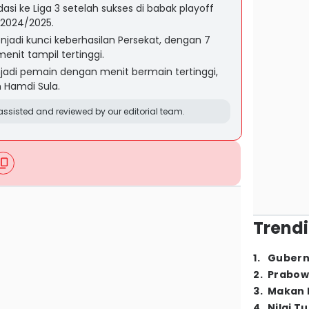
asi ke Liga 3 setelah sukses di babak playoff
 2024/2025.
jadi kunci keberhasilan Persekat, dengan 7
nit tampil tertinggi.
adi pemain dengan menit bermain tertinggi,
an Hamdi Sula.
ssisted and reviewed by our editorial team.
Trendi
1
.
Gubern
2
.
Prabow
3
.
Makan B
4
.
Nilai T