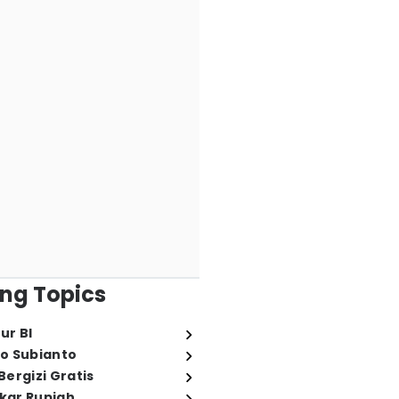
ng Topics
ur BI
o Subianto
ergizi Gratis
ukar Rupiah