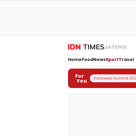
JATENG
Home
Food
News
Sport
Travel
For
Indonesia Summit 202
You