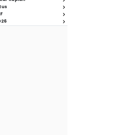
tus
FF
026