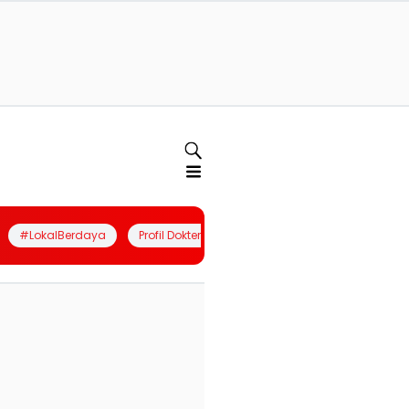
#LokalBerdaya
Profil Dokter
Quiz
Join Community