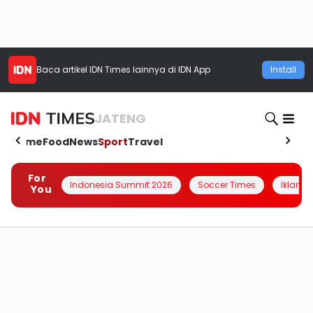
Baca artikel
IDN Times
lainnya di IDN App
Install
JATENG
Home
Food
News
Sport
Travel
For
Indonesia Summit 2026
Soccer Times
Iklanin 
You