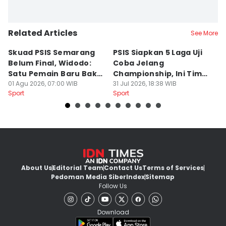
Related Articles
See More
Skuad PSIS Semarang
PSIS Siapkan 5 Laga Uji
Bi
Belum Final, Widodo:
Coba Jelang
A
Satu Pemain Baru Bakal
Championship, Ini Tim
G
Gabung
01 Agu 2026, 07:00 WIB
Calon Lawan
31 Jul 2026, 18:38 WIB
T
31
Sport
Sport
Sp
S
About Us
Editorial Team
Contact Us
Terms of Services
Pedoman Media Siber
Index
Sitemap
Follow Us
Download