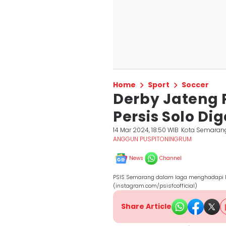
Home
Sport
Soccer
Derby Jateng 
Persis Solo Di
14 Mar 2024, 18:50 WIB
Kota Semaran
ANGGUN PUSPITONINGRUM
News
Channel
PSIS Semarang dalam laga menghadapi Ba
(instagram.com/psisfcofficial)
Share Article