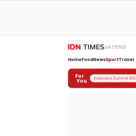
JATENG
Home
Food
News
Sport
Travel
For
Indonesia Summit 202
You