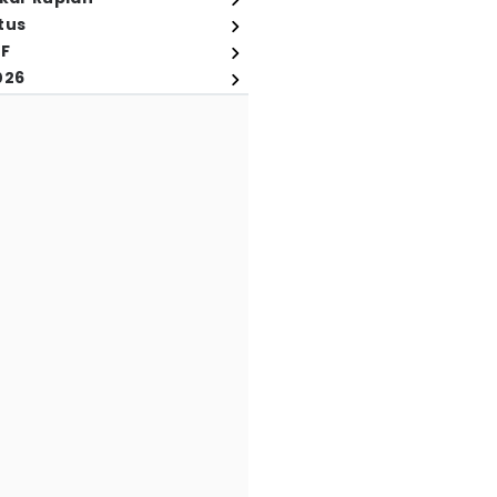
tus
FF
026