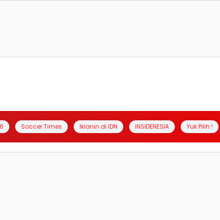
6
Soccer Times
Iklanin di IDN
INSIDENESIA
Yuk Pilih !