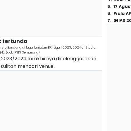
5
.
17 Agus
6
.
Piala A
7
.
GIIAS 2
t tertunda
ib Bandung di laga lanjutan BRI Liga 1 2023/2024 di Stadion
4). (dok. PSIS Semarang)
2023/2024 ini akhirnya diselenggarakan
sulitan mencari venue.