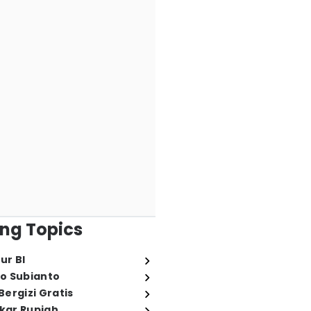
ng Topics
ur BI
o Subianto
ergizi Gratis
ukar Rupiah