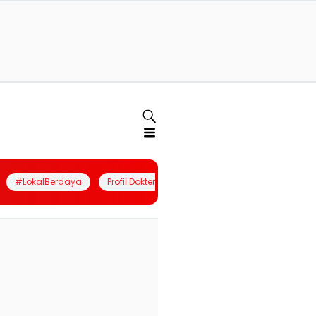
#LokalBerdaya
Profil Dokter
Quiz
Join Community