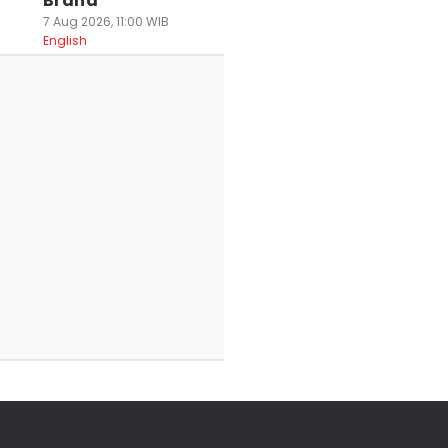
Brand
7 Aug 2026, 11:00 WIB
English
erita Jonathan
PSIS Semarang
Cetak 4 Gol dal
stos, Dari
Beri Jonathan
10 Laga, Raffinha
livia ke
Bustos Nomor 10,
Bertahan di PSIS
ndonesia Demi
Kuota Pemain
Semarang
SIS Semarang
Asing Lengkap
28 Jul 2026, 19:37 WIB
Sport
 Jul 2026, 17:09 WIB
28 Jul 2026, 20:30 WIB
ort
Sport