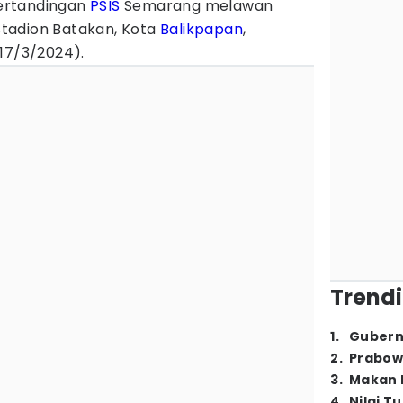
rtandingan
PSIS
Semarang melawan
Stadion Batakan, Kota
Balikpapan
,
(17/3/2024).
Trendi
1
.
Gubern
2
.
Prabow
3
.
Makan B
4
.
Nilai T