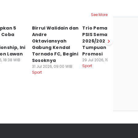
See More
apkan 5
Birrul Walidain dan
Trio Pemain Asing
C
i Coba
Andre
PSIS Semarang
Bu
Oktaviansyah
2026/2027, Jadi
Bo
nship, Ini
Gabung Kendal
Tumpuan Kejar
I
lon Lawan
Tornado FC, Begini
Promosi
P
6, 18:38 WIB
Sosoknya
29 Jul 2026, 19:42 WIB
29
Sport
Sp
31 Jul 2026, 09:00 WIB
Sport