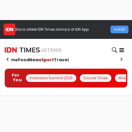
Baca artikel
IDN Times
lainnya di IDN App
Install
JATENG
Home
Food
News
Sport
Travel
For
Indonesia Summit 2026
Soccer Times
Iklanin 
You