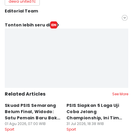
dewa united fc
Editorial Team
Editor
Tonton lebih seru di
ANGGUN PUSPITONINGRUM
Editor
Dhana Kencana
Related Articles
See More
Skuad PSIS Semarang
PSIS Siapkan 5 Laga Uji
Bi
Belum Final, Widodo:
Coba Jelang
A
Satu Pemain Baru Bakal
Championship, Ini Tim
G
Gabung
01 Agu 2026, 07:00 WIB
Calon Lawan
31 Jul 2026, 18:38 WIB
T
31
Sport
Sport
Sp
S