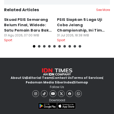
Related Articles
See More
Skuad PSIS Semarang
PSIS Siapkan 5 Laga Uji
Bi
Belum Final, Widodo:
Coba Jelang
A
Satu Pemain Baru Bakal
Championship, Ini Tim
G
Gabung
01 Agu 2026, 07:00 WIB
Calon Lawan
31 Jul 2026, 18:38 WIB
T
31
Sport
Sport
Sp
S
About Us
Editorial Team
Contact Us
Terms of Services
Pedoman Media Siber
Index
Sitemap
Follow Us
Download