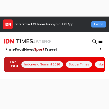
Baca artikel
IDN Times
lainnya di IDN App
Install
JATENG
Home
Food
News
Sport
Travel
For
Indonesia Summit 2026
Soccer Times
Iklanin 
You