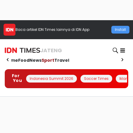
Baca artikel
IDN Times
lainnya di IDN App
Install
JATENG
Home
Food
News
Sport
Travel
For
Indonesia Summit 2026
Soccer Times
Iklanin 
You