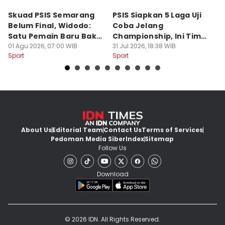
Skuad PSIS Semarang
PSIS Siapkan 5 Laga Uji
Bi
Belum Final, Widodo:
Coba Jelang
A
Satu Pemain Baru Bakal
Championship, Ini Tim
G
Gabung
01 Agu 2026, 07:00 WIB
Calon Lawan
31 Jul 2026, 18:38 WIB
T
31
Sport
Sport
Sp
S
About Us
Editorial Team
Contact Us
Terms of Services
Pedoman Media Siber
Index
Sitemap
Follow Us
Download
© 2026 IDN. All Rights Reserved.