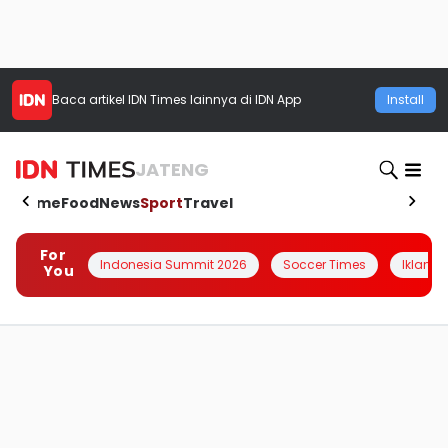
Baca artikel
IDN Times
lainnya di IDN App
Install
JATENG
Home
Food
News
Sport
Travel
For
Indonesia Summit 2026
Soccer Times
Iklanin 
You