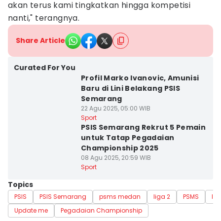
akan terus kami tingkatkan hingga kompetisi
nanti," terangnya.
Share Article
Curated For You
Profil Marko Ivanovic, Amunisi
Baru di Lini Belakang PSIS
Semarang
22 Agu 2025, 05:00 WIB
Sport
PSIS Semarang Rekrut 5 Pemain
untuk Tatap Pegadaian
Championship 2025
08 Agu 2025, 20:59 WIB
Sport
Topics
PSIS
PSIS Semarang
psms medan
liga 2
PSMS
la
Update me
Pegadaian Championship