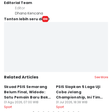
Editorial Team
Editor
Dhana Kencana
Tonton lebih seru di
Related Articles
See More
Skuad PSIS Semarang
PSIS Siapkan 5 Laga Uji
Bi
Belum Final, Widodo:
Coba Jelang
A
Satu Pemain Baru Bakal
Championship, Ini Tim
G
Gabung
01 Agu 2026, 07:00 WIB
Calon Lawan
31 Jul 2026, 18:38 WIB
T
31
Sport
Sport
Sp
S